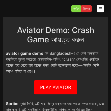
লগইন
নিবন্ধন
Aviator Demo: Crash
Game আয়ত্ত করুন
aviator game demo
হল Bangladesh-এ যে কেউ অনলাইন
ক্যাসিনো দৃশ্যে সবচেয়ে এড্রেনালিন-পাম্পিং “crash” গেমগুলির একটিতে
তাদের হাত পেতে চায় তাদের জন্য একটি স্যান্ডবক্সের মতো—এমনকি একটি
টাকাও লাইনে না রেখে।
PLAY AVIATOR
Spribe
দ্বারা তৈরি, এটি সারা বিশ্বে ভক্তদের জয় করতে সক্ষম হয়েছে, এবং
ভাল কারণে: এটি সাহসীভাবে রিয়েল-টাইম, আপনাকে সরাসরি এর উচ্চ-