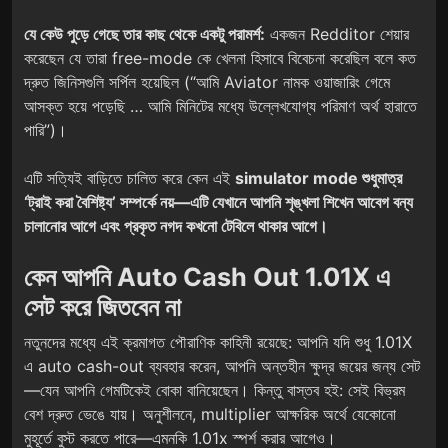
যে কেউ পুড়ে গেছে তার কাছ থেকে একটু পরামর্শ:
একজন Redditor শেয়ার
করেছেন যে তারা free-mode কে খেলনা হিসাবে বিবেচনা করেছিল বলে কত
দ্রুত জিনিসগুলি সর্পিল হয়েছিল (“আমি Aviator নামক ওয়াজারিং গেমে
আসক্ত হয়ে পড়েছি … আমি মিনিটের মধ্যে উল্লেখযোগ্য পরিমাণ অর্থ হারাতে
পারি”)।
এটি সত্যিই বাড়িতে চালিত করে কেন এই
simulator mode শুধুমাত্র
‘ট্রাই করা বৈশিষ্ট্য’ সম্পর্কে নয়—এটি যেখানে আপনি শৃঙ্খলা শিখেন আবেগ বন্য
চালানোর আগে এবং প্রকৃত নগদ কখনো টেবিলে থাকার আগে।
কেন আপনি Auto Cash Out 1.01X এ
সেট করে জিতবেন না
নতুনদের মধ্যে এই ক্রমাগত পৌরাণিক কাহিনী রয়েছে: আপনি যদি শুধু 1.01X
এ auto cash-out ব্যবহার করেন, আপনি অন্তহীন ক্ষুদ্র জয়ের জন্য সেট
—যেন আপনি গেমটিকেই বোকা বানিয়েছেন। কিন্তু বাস্তব হই: সেই বিভ্রম
বেশ দ্রুত ভেঙে যায়। অনুশীলনে, multiplier আক্ষরিক অর্থে যেকোনো
মুহূর্তে বুস্ট করতে পারে—এমনকি 1.01x স্পর্শ করার আগেও।