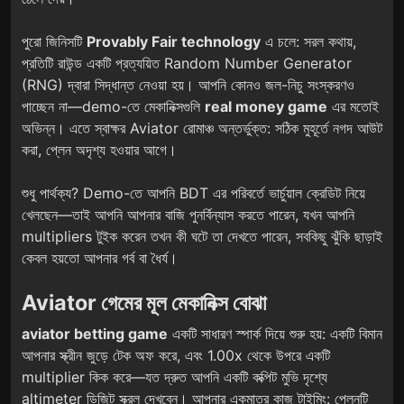
পুরো জিনিসটি
Provably Fair technology
এ চলে: সরল কথায়,
প্রতিটি রাউন্ড একটি প্রত্যয়িত Random Number Generator
(RNG) দ্বারা সিদ্ধান্ত নেওয়া হয়। আপনি কোনও জল-নিচু সংস্করণও
পাচ্ছেন না—demo-তে মেকানিক্সগুলি
real money game
এর মতোই
অভিন্ন। এতে স্বাক্ষর Aviator রোমাঞ্চ অন্তর্ভুক্ত: সঠিক মুহূর্তে নগদ আউট
করা, প্লেন অদৃশ্য হওয়ার আগে।
শুধু পার্থক্য? Demo-তে আপনি BDT এর পরিবর্তে ভার্চুয়াল ক্রেডিট নিয়ে
খেলছেন—তাই আপনি আপনার বাজি পুনর্বিন্যাস করতে পারেন, যখন আপনি
multipliers টুইক করেন তখন কী ঘটে তা দেখতে পারেন, সবকিছু ঝুঁকি ছাড়াই
কেবল হয়তো আপনার গর্ব বা ধৈর্য।
Aviator গেমের মূল মেকানিক্স বোঝা
aviator betting game
একটি সাধারণ স্পার্ক দিয়ে শুরু হয়: একটি বিমান
আপনার স্ক্রীন জুড়ে টেক অফ করে, এবং 1.00x থেকে উপরে একটি
multiplier কিক করে—যত দ্রুত আপনি একটি কক্পিট মুভি দৃশ্যে
altimeter ডিজিট স্ক্রল দেখবেন। আপনার একমাত্র কাজ টাইমিং: প্লেনটি