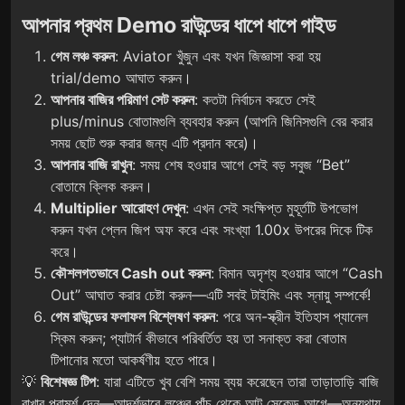
আপনার প্রথম Demo রাউন্ডের ধাপে ধাপে গাইড
গেম লঞ্চ করুন
: Aviator খুঁজুন এবং যখন জিজ্ঞাসা করা হয়
trial/demo আঘাত করুন।
আপনার বাজির পরিমাণ সেট করুন
: কতটা নির্বাচন করতে সেই
plus/minus বোতামগুলি ব্যবহার করুন (আপনি জিনিসগুলি বের করার
সময় ছোট শুরু করার জন্য এটি প্রদান করে)।
আপনার বাজি রাখুন
: সময় শেষ হওয়ার আগে সেই বড় সবুজ “Bet”
বোতামে ক্লিক করুন।
Multiplier আরোহণ দেখুন
: এখন সেই সংক্ষিপ্ত মুহূর্তটি উপভোগ
করুন যখন প্লেন জিপ অফ করে এবং সংখ্যা 1.00x উপরের দিকে টিক
করে।
কৌশলগতভাবে Cash out করুন
: বিমান অদৃশ্য হওয়ার আগে “Cash
Out” আঘাত করার চেষ্টা করুন—এটি সবই টাইমিং এবং স্নায়ু সম্পর্কে!
গেম রাউন্ডের ফলাফল বিশ্লেষণ করুন
: পরে অন-স্ক্রীন ইতিহাস প্যানেল
স্কিম করুন; প্যাটার্ন কীভাবে পরিবর্তিত হয় তা সনাক্ত করা বোতাম
টিপানোর মতো আকর্ষণীয় হতে পারে।
💡
বিশেষজ্ঞ টিপ
: যারা এটিতে খুব বেশি সময় ব্যয় করেছেন তারা তাড়াতাড়ি বাজি
রাখার পরামর্শ দেন—আদর্শভাবে লঞ্চের পাঁচ থেকে আট সেকেন্ড আগে—অন্যথায়