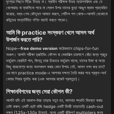
দৃশ্যের পিছনে স্ট্রিং টানছে না। স্বাধীন পরীক্ষক উভয় অ্যালগরিদম এবং যে
খেলোয়াড় বা ক্যাসিনো পারে না স্কেল উপর তাদের বুড়ো আঙুল জ্যাম প্রত্যয়িত
করেছে. মধ্য-গেম কৌতূহল আঘাত করলে, সেটিংস পপ খোলা—আপনি যেকোনো
রাউন্ডের অন্তর্নিহিত গণিত যাচাই করতে পারেন।
আমি কি practice সংস্করণ খেলে আসল অর্থ
উপার্জন করতে পারি?
Nope—
free demo version
কঠোরভাবে chips-for-fun
অঞ্চল। আপনি পরীক্ষা ড্রাইভিং কৌশল বা মেকানিক্স চারপাশে খোঁচা জন্য প্রচুর
ভার্চুয়াল ক্রেডিট পান, কিন্তু তারা চিরতরে ভার্চুয়াল থাকে; তাদের টাকা বা অন্য
কিছু ব্যয়যোগ্য জন্য অদলবদল করার কোন উপায় নেই. আসল নগদ জয় চান?
এর মানে practice mode-এ আপনার দক্ষতা তৈরি করার পরে প্রকৃত-অর্থ
খেলায় গিয়ার স্যুইচ করা (এবং আপনার বাজেট প্রস্তুত)।
শিক্ষানবিশদের জন্য সেরা কৌশল কী?
আপনি যদি এই আকাশ-উচ্চ তাড়ায় নতুন হন, আপনার পদ্ধতি বিভক্ত করার
চেষ্টা করুন: একটি ছোট বাজি hedge একটি বিনয়ী তাড়াতাড়ি cash-out
লক্ষ্য (1.25x-1.50x চিন্তা), অন্য একটি ঝুঁকিপূর্ণ multipliers জন্য