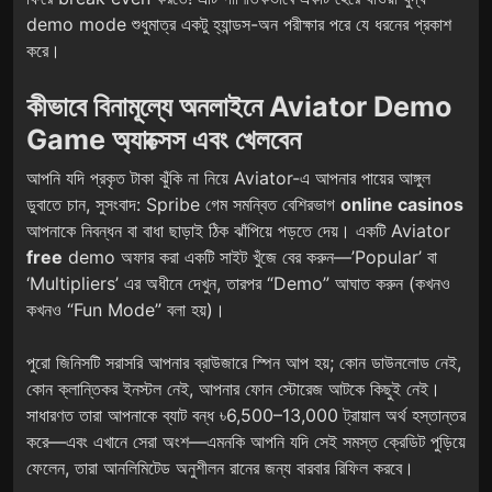
demo mode শুধুমাত্র একটু হ্যান্ডস-অন পরীক্ষার পরে যে ধরনের প্রকাশ
করে।
কীভাবে বিনামূল্যে অনলাইনে Aviator Demo
Game অ্যাক্সেস এবং খেলবেন
আপনি যদি প্রকৃত টাকা ঝুঁকি না নিয়ে Aviator-এ আপনার পায়ের আঙ্গুল
ডুবাতে চান, সুসংবাদ: Spribe গেম সমন্বিত বেশিরভাগ
online casinos
আপনাকে নিবন্ধন বা বাধা ছাড়াই ঠিক ঝাঁপিয়ে পড়তে দেয়। একটি Aviator
free
demo অফার করা একটি সাইট খুঁজে বের করুন—’Popular’ বা
‘Multipliers’ এর অধীনে দেখুন, তারপর “Demo” আঘাত করুন (কখনও
কখনও “Fun Mode” বলা হয়)।
পুরো জিনিসটি সরাসরি আপনার ব্রাউজারে স্পিন আপ হয়; কোন ডাউনলোড নেই,
কোন ক্লান্তিকর ইনস্টল নেই, আপনার ফোন স্টোরেজ আটকে কিছুই নেই।
সাধারণত তারা আপনাকে ব্যাট বন্ধ ৳6,500–13,000 ট্রায়াল অর্থ হস্তান্তর
করে—এবং এখানে সেরা অংশ—এমনকি আপনি যদি সেই সমস্ত ক্রেডিট পুড়িয়ে
ফেলেন, তারা আনলিমিটেড অনুশীলন রানের জন্য বারবার রিফিল করবে।