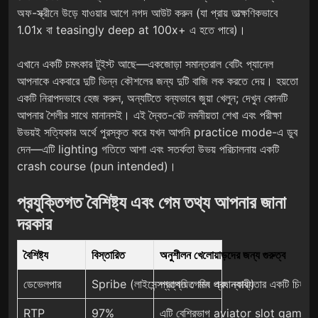
অফ-স্ক্রীনে উড়ে যাওয়ার আগে নগদ আউট করুন (যা প্রায় তাত্ক্ষণিকভাবে
1.01x বা teasingly deep at 100x+ এ হতে পারে)।
এখানে একটি চমৎকার টুইস্ট আছে—একজোড়া সমান্তরাল বেটিং প্যানেল
আপনাকে একবারে দুটি ভিন্ন কৌশলের জন্য দুটি বাজি লক করতে দেয়। হয়তো
একটি নিরাপদভাবে হেজ করুন, অন্যটিতে বন্যভাবে জুয়া খেলুন; দেখুন কোনটি
আপনার শৈলীর সাথে মানানসই। এই দ্বৈত-বেট নমনীয়তা শেখা এবং পরীক্ষা
উভয়ই সত্যিকার অর্থে পুরস্কৃত করে যখন আপনি practice mode-এ ডুব
দেন—এটি lighting গতিতে আশা এবং সতর্কতা উভয় পরিচালনায় একটি
crash course (pun intended)।
প্রযুক্তিগত বৈশিষ্ট্য এবং গেম তথ্য আপনার জানা
দরকার
বৈশিষ্ট্য
বিস্তারিত
অনুশীলন খেলোয়াড়দের জন্য গুরুত্ব
ডেভেলপার
Spribe (লাইসেন্সপ্রাপ্ত গেমিং প্রদানকারী)
প্রত্যয়িত মান এবং ন্যায্যতার একটি চিহ্ন
RTP
97%
এটি বেশিরভাগ aviator slot game মেশি