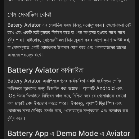
গেম মেকানিক্স বোঝা
Batery Aviator এর মেকানিক্স সহজ কিন্তু মনোমুগ্ধকর। খেলোয়াড়রা বেট
রাখে এবং একটি মাল্টিপ্লায়ার নির্বাচন করে যা গেম অগ্রসর হওয়ার সাথে সাথে
বৃদ্ধি পায়। যাইহোক, চ্যালেঞ্জটি হল বিমান ক্র্যাশ করার আগে ক্যাশ আউট করা,
যা গেমপ্লেতে একটি রোমাঞ্চকর উপাদান যোগ করে এবং খেলোয়াড়দের তাদের
আসনের প্রান্তে রাখে।
Battery Aviator কার্যকারিতা
Batery Aviator অ্যাপ্লিকেশনের কার্যকারিতা একটি সর্বোত্তম গেমিং
অভিজ্ঞতা প্রদানের জন্য ডিজাইন করা হয়েছে। অ্যাপটি Android এবং
iOS উভয় ডিভাইসে নির্বিঘ্নে কাজ করে, নিশ্চিত করে যে খেলোয়াড়রা কোনো
বাধা ছাড়াই গেম উপভোগ করতে পারে। উপরন্তু, অ্যাপটি ফ্রি স্পিন এবং
বোনাসের মতো বৈশিষ্ট্য সমর্থন করে, খেলোয়াড়ের সম্পৃক্ততা এবং সম্ভাব্য জয়
বৃদ্ধি করে।
Battery App এ Demo Mode এ Aviator