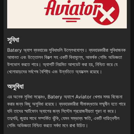
সুবিধা
Batery অ্যাপ ব্যবহারের সুবিধাগুলি উল্লেখযোগ্য। ব্যবহারকারীরা সুবিধাজনক
আমানত এবং উত্তোলন বিকল্প সহ একটি বিনামূল্যে, আকর্ষক গেমিং অভিজ্ঞতা
উপভোগ করতে পারে। অ্যাপটি নিয়মিত আপডেট করা হয়, নিশ্চিত করে যে
খেলোয়াড়দের সর্বশেষ বৈশিষ্ট্য এবং উন্নতিতে অ্যাক্সেস রয়েছে।
অসুবিধা
এর অনেক সুবিধা সত্ত্বেও, Batery অ্যাপে Aviator খেলার সময় বিবেচনা
করার জন্য কিছু অসুবিধা রয়েছে। ব্যবহারকারীরা সীমাবদ্ধতার সম্মুখীন হতে পারে
যদি তাদের স্মার্টফোন অ্যাপের জন্য সিস্টেম প্রয়োজনীয়তা পূরণ না করে।
তদুপরি, জুয়ার সাথে সম্পর্কিত ঝুঁকি, যেমন সম্ভাব্য ক্ষতি, একটি দায়িত্বশীল
গেমিং অভিজ্ঞতা নিশ্চিত করতে সর্বদা মনে রাখা উচিত।