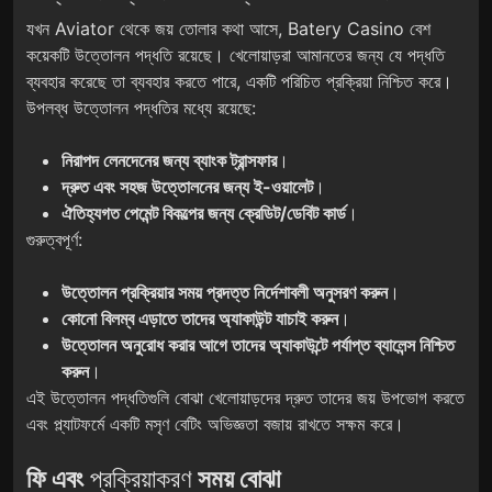
যখন Aviator থেকে জয় তোলার কথা আসে, Batery Casino বেশ
কয়েকটি উত্তোলন পদ্ধতি রয়েছে। খেলোয়াড়রা আমানতের জন্য যে পদ্ধতি
ব্যবহার করেছে তা ব্যবহার করতে পারে, একটি পরিচিত প্রক্রিয়া নিশ্চিত করে।
উপলব্ধ উত্তোলন পদ্ধতির মধ্যে রয়েছে:
নিরাপদ লেনদেনের জন্য ব্যাংক ট্রান্সফার
।
দ্রুত এবং সহজ উত্তোলনের জন্য ই-ওয়ালেট
।
ঐতিহ্যগত পেমেন্ট বিকল্পের জন্য ক্রেডিট/ডেবিট কার্ড
।
গুরুত্বপূর্ণ:
উত্তোলন প্রক্রিয়ার সময় প্রদত্ত নির্দেশাবলী অনুসরণ করুন
।
কোনো বিলম্ব এড়াতে তাদের অ্যাকাউন্ট যাচাই করুন
।
উত্তোলন অনুরোধ করার আগে তাদের অ্যাকাউন্টে পর্যাপ্ত ব্যালেন্স নিশ্চিত
করুন
।
এই উত্তোলন পদ্ধতিগুলি বোঝা খেলোয়াড়দের দ্রুত তাদের জয় উপভোগ করতে
এবং প্ল্যাটফর্মে একটি মসৃণ বেটিং অভিজ্ঞতা বজায় রাখতে সক্ষম করে।
ফি এবং
প্রক্রিয়াকরণ
সময় বোঝা