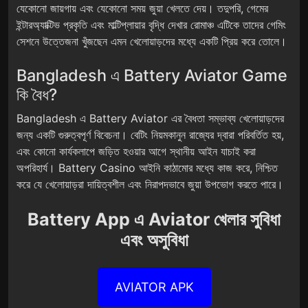
যেকোনো জায়গায় এবং যেকোনো সময় জুয়া খেলতে দেয়। তদুপরি, গেমের
ইন্টারঅ্যাক্টিভ প্রকৃতি এবং মাল্টিপ্লায়ার বৃদ্ধি দেখার রোমাঞ্চ এটিকে তাদের গেমিং
সেশনে উত্তেজনা খুঁজছেন এমন খেলোয়াড়দের মধ্যে একটি প্রিয় করে তোলে।
Bangladesh এ Battery Aviator Game
কি বৈধ?
Bangladesh এ Battery Aviator এর বৈধতা সম্ভাব্য খেলোয়াড়দের
জন্য একটি গুরুত্বপূর্ণ বিবেচনা।
বেটিং নিয়মকানুন রাজ্যের দ্বারা পরিবর্তিত হয়,
এবং কোনো কার্যকলাপে জড়িত হওয়ার আগে স্থানীয় আইন যাচাই করা
অপরিহার্য। Battery Casino আইনি কাঠামোর মধ্যে কাজ করে, নিশ্চিত
করে যে খেলোয়াড়রা দায়িত্বশীল এবং নিরাপদভাবে জুয়া উপভোগ করতে পারে।
Battery App এ Aviator খেলার সুবিধা
এবং অসুবিধা
AVIATOR APK