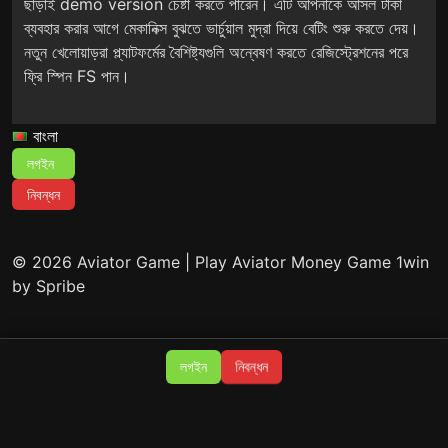
ছাড়াই demo version চেষ্টা করতে পারেন। এটি আপনাকে আসল টাকা
ব্যবহার করার আগে মেকানিক্স বুঝতে ভার্চুয়াল মুদ্রা দিয়ে বেটিং শুরু করতে দেয়।
নতুন খেলোয়াড়রা প্ল্যাটফর্মের বৈশিষ্ট্যগুলি অন্বেষণ করতে রেজিস্ট্রেশনের পরে
ফ্রি স্পিন FS পান।
বাংলা
লগইন
নিবন্ধন
© 2026 Aviator Game | Play Aviator Money Game 1win
by Spribe
লগইন
নিবন্ধন