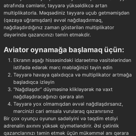
ətrafında cəmlənir, təyyarə yüksəldikcə artan
multiplikatorla. Məqsədiniz təyyarə uçub getməmişdən
(qəzaya uğramışdan) əvvəl nağdlaşdırmaq,
nağdlaşdırdığınız zaman göstərilən multiplikator
dəyərində qazancınızı təmin etməkdir.
Aviator oynamağa başlamaq üçün:
Ekranın aşağı hissəsindəki idarəetmə vasitələrindən
istifadə edərək mərc məbləğinizi təyin edin
Təyyarə havaya qalxdıqca və multiplikator artmağa
başladıqca izləyin
“Nağdlaşdır” düyməsinə klikləyərək nə vaxt
nağdlaşdıracağınızı qərara alın
Təyyarə yox olmamışdan əvvəl nağdlaşdırsanız,
mərcinizi cari əmsala vurularaq qazanırsınız
Bir çox oyunçu oyunun sadəliyini və təqdim etdiyi
adrenalin axınını yüksək qiymətləndirir. Əsl çətinlik
qazanclarınızı təmin etmək üçün mükəmməl anı qərara