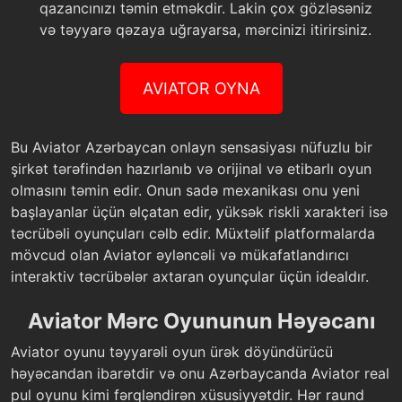
qazancınızı təmin etməkdir. Lakin çox gözləsəniz
və təyyarə qəzaya uğrayarsa, mərcinizi itirirsiniz.
AVIATOR OYNA
Bu Aviator Azərbaycan onlayn sensasiyası nüfuzlu bir
şirkət tərəfindən hazırlanıb və orijinal və etibarlı oyun
olmasını təmin edir. Onun sadə mexanikası onu yeni
başlayanlar üçün əlçatan edir, yüksək riskli xarakteri isə
təcrübəli oyunçuları cəlb edir. Müxtəlif platformalarda
mövcud olan Aviator əyləncəli və mükafatlandırıcı
interaktiv təcrübələr axtaran oyunçular üçün idealdır.
Aviator Mərc Oyununun Həyəcanı
Aviator oyunu təyyarəli oyun ürək döyündürücü
həyəcandan ibarətdir və onu Azərbaycanda Aviator real
pul oyunu kimi fərqləndirən xüsusiyyətdir. Hər raund