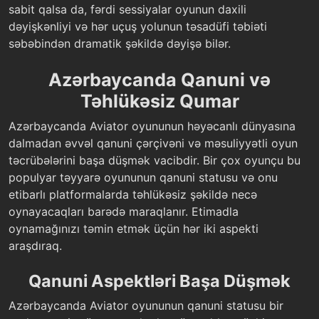
sabit qalsa da, fərdi sessiyalar oyunun daxili
dəyişkənliyi və hər uçuş yolunun təsadüfi təbiəti
səbəbindən dramatik şəkildə dəyişə bilər.
Azərbaycanda Qanuni və
Təhlükəsiz Qumar
Azərbaycanda Aviator oyununun həyəcanlı dünyasına
dalmadan əvvəl qanuni çərçivəni və məsuliyyətli oyun
təcrübələrini başa düşmək vacibdir. Bir çox oyunçu bu
populyar təyyarə oyununun qanuni statusu və onu
etibarlı platformalarda təhlükəsiz şəkildə necə
oynayacaqları barədə maraqlanır. Etimadla
oynamağınızı təmin etmək üçün hər iki aspekti
araşdıraq.
Qanuni Aspektləri Başa Düşmək
Azərbaycanda Aviator oyununun qanuni statusu bir