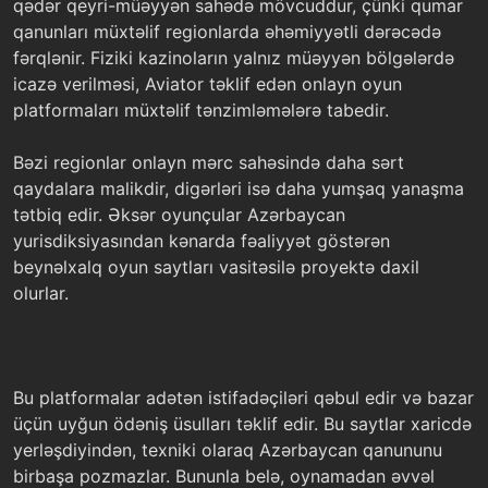
qədər qeyri-müəyyən sahədə mövcuddur, çünki qumar
qanunları müxtəlif regionlarda əhəmiyyətli dərəcədə
fərqlənir. Fiziki kazinoların yalnız müəyyən bölgələrdə
icazə verilməsi, Aviator təklif edən onlayn oyun
platformaları müxtəlif tənzimləmələrə tabedir.
Bəzi regionlar onlayn mərc sahəsində daha sərt
qaydalara malikdir, digərləri isə daha yumşaq yanaşma
tətbiq edir.
Əksər oyunçular Azərbaycan
yurisdiksiyasından kənarda fəaliyyət göstərən
beynəlxalq oyun saytları vasitəsilə proyektə daxil
olurlar.
Bu platformalar adətən istifadəçiləri qəbul edir və bazar
üçün uyğun ödəniş üsulları təklif edir. Bu saytlar xaricdə
yerləşdiyindən, texniki olaraq Azərbaycan qanununu
birbaşa pozmazlar. Bununla belə, oynamadan əvvəl