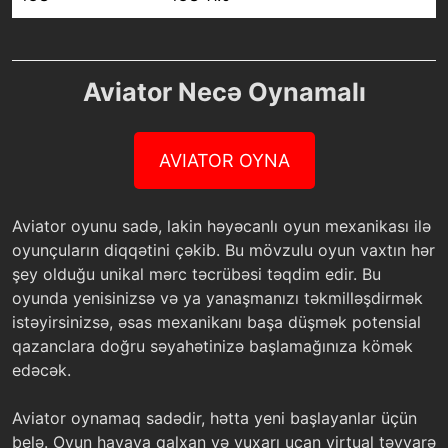
Aviator Necə Oynamalı
AVIATOR OYNA
Aviator oyunu sadə, lakin həyəcanlı oyun mexanikası ilə
oyunçuların diqqətini çəkib. Bu mövzulu oyun vaxtın hər
şey olduğu unikal mərc təcrübəsi təqdim edir. Bu
oyunda yenisinizsə və ya yanaşmanızı təkmilləşdirmək
istəyirsinizsə, əsas mexanikanı başa düşmək potensial
qazanclara doğru səyahətinizə başlamağınıza kömək
edəcək.
Aviator oynamaq sadədir, hətta yeni başlayanlar üçün
belə. Oyun havaya qalxan və yuxarı uçan virtual təyyarə