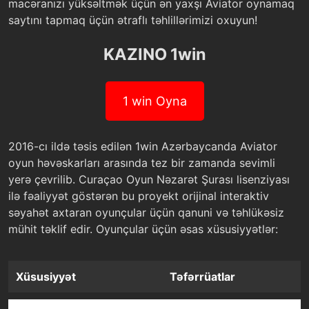
macəranızı yüksəltmək üçün ən yaxşı Aviator oynamaq
saytını tapmaq üçün ətraflı təhlillərimizi oxuyun!
KAZINO 1win
1 win Oyna
2016-cı ildə təsis edilən 1win Azərbaycanda Aviator
oyun həvəskarları arasında tez bir zamanda sevimli
yerə çevrilib. Curaçao Oyun Nəzarət Şurası lisenziyası
ilə fəaliyyət göstərən bu proyekt orijinal interaktiv
səyahət axtaran oyunçular üçün qanuni və təhlükəsiz
mühit təklif edir. Oyunçular üçün əsas xüsusiyyətlər:
Xüsusiyyət
Təfərrüatlar