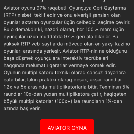
Aviator oyunu 97% rəqabətli Oyunçuya Geri Qaytarma
(RTP) nisbəti təklif edir və onu əlverişli şansları olan
oyunlar axtaran oyunçular üçün cəlbedici seçimə çevirir.
Bu o deməkdir ki, nəzəri olaraq, hər 100 ₼ mərc üçün
oyunçular uzun müddətdə 97 ₼ geri ala bilərlər.
Bu
yüksək RTP veb-saytlarda mövcud olan ən yaxşı kazino
oyunları arasında yerləşir.
Aviator RTP-nin nə olduğunu
başa düşmək oyunçulara interaktiv təcrübələri
haqqında məlumatlı qərarlar verməyə kömək edir.
Oyunun multiplikatoru texniki olaraq sonsuz dəyərlərə
çata bilər, lakin praktiki olaraq desək, əksər raundlar
1.2x və 5x arasında multiplikatorlarla bitir.
Təxminən 5%
raundlar 10x-dən yuxarı multiplikatora çatır, həqiqətən
böyük multiplikatorlar (100x+) isə raundların 1%-dən
azında baş verir.
AVIATOR OYNA