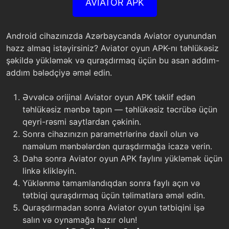
AVIATOR APK
Android cihazınızda Azərbaycanda Aviator oyunundan
həzz almaq istəyirsiniz? Aviator oyun APK-nı təhlükəsiz
şəkildə yükləmək və quraşdırmaq üçün bu asan addım-
addım bələdçiyə əməl edin.
Əvvəlcə orijinal Aviator oyun APK təklif edən
təhlükəsiz mənbə tapın — təhlükəsiz təcrübə üçün
qeyri-rəsmi saytlardan çəkinin.
Sonra cihazınızın parametrlərinə daxil olun və
naməlum mənbələrdən quraşdırmağa icazə verin.
Daha sonra Aviator oyun APK faylını yükləmək üçün
linkə klikləyin.
Yüklənmə tamamlandıqdan sonra faylı açın və
tətbiqi quraşdırmaq üçün təlimatlara əməl edin.
Quraşdırmadan sonra Aviator oyun tətbiqini işə
salın və oynamağa hazır olun!