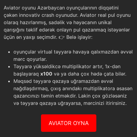
Aviator oyunu Azərbaycan oyunçularının diqqətini
çəkən innovativ crash oyunudur. Aviator real pul oyunu
olaraq hazırlanmış, sadəlik və həyəcanın unikal
qarışığını təklif edərək onlayn pul qazanmaq istəyənlər
üçün ən yaxşı seçimdir.
👉 Belə işləyir:
oyunçular virtual təyyarə havaya qalxmazdan əvvəl
mərc qoyurlar.
Təyyarə yüksəldikcə multiplikator artır, 1x-dən
başlayaraq
x100
və ya daha çox hədə çata bilər.
Məqsəd təyyarə qəzaya uğramazdan əvvəl
nağdlaşdırmaq, çıxış anındakı multiplikatora əsasən
qazancınızı təmin etməkdir. Lakin çox gözləsəniz
və təyyarə qəzaya uğrayarsa, mərcinizi itirirsiniz.
AVIATOR OYNA