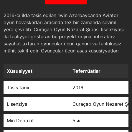
2016-cı ildə təsis edilən 1win Azərbaycanda Aviator
oyun həvəskarları arasında tez bir zamanda sevimli
yerə çevrilib. Curaçao Oyun Nəzarət Şurası lisenziyası
ilə fəaliyyət göstərən bu proyekt orijinal interaktiv
səyahət axtaran oyunçular üçün qanuni və təhlükəsiz
mühit təklif edir. Oyunçular üçün əsas xüsusiyyətlər:
Xüsusiyyət
Təfərrüatlar
Təsis tarixi
2016
Lisenziya
Curaçao Oyun Nəzarət Şur
Min Depozit
5 ₼