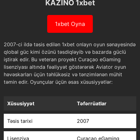
KAZINO 1xbet
1xbet Oyna
2007-ci ildə təsis edilən 1xbet onlayn oyun sənayesində
qlobal güc kimi özünü təsdiqləyib və bazarda güclü
iştirak edir. Bu veteran proyekt Curaçao eGaming
lisenziyası altında fəaliyyət göstərərək Aviator oyun
həvəskarları üçün təhlükəsiz və tənzimlənən mühit
təmin edir. Oyunçular üçün əsas xüsusiyyətlər:
Xüsusiyyət
Təfərrüatlar
Təsis tarixi
2007
Lisenziya
Curaçao eGaming