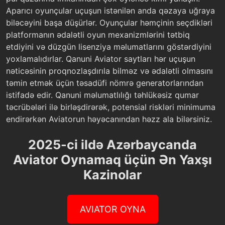
Aparıcı oyunçular uçuşun istənilən anda qəzaya uğraya
biləcəyini başa düşürlər.
Oyunçular həmçinin seçdikləri
platformanın ədalətli oyun mexanizmlərini tətbiq
etdiyini və düzgün lisenziya məlumatlarını göstərdiyini
yoxlamalıdırlar. Qanuni Aviator saytları hər uçuşun
nəticəsinin proqnozlaşdırıla bilməz və ədalətli olmasını
təmin etmək üçün təsadüfi nömrə generatorlarından
istifadə edir. Qanuni məlumatlılığı təhlükəsiz qumar
təcrübələri ilə birləşdirərək, potensial riskləri minimuma
endirərkən Aviatorun həyəcanından həzz ala bilərsiniz.
2025-ci ildə Azərbaycanda
Aviator Oynamaq üçün Ən Yaxşı
Kazinolar
AVIATOR OYNA