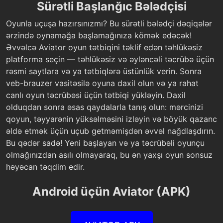
Sürətli Başlanğıc Bələdçisi
Oyunla uçuşa hazırsınızmı? Bu sürətli bələdçi dəqiqələr
ərzində oynamağa başlamağınıza kömək edəcək!
Əvvəlcə Aviator oyun tətbiqini təklif edən təhlükəsiz
platforma seçin — təhlükəsiz və əyləncəli təcrübə üçün
rəsmi saytlara və ya tətbiqlərə üstünlük verin. Sonra
veb-brauzer vasitəsilə oyuna daxil olun və ya rahat
canlı oyun təcrübəsi üçün tətbiqi yükləyin. Daxil
olduqdan sonra əsas qaydalarla tanış olun: mərcinizi
qoyun, təyyarənin yüksəlməsini izləyin və böyük qazanc
əldə etmək üçün uçub getməmişdən əvvəl nağdlaşdırın.
Bu qədər sadə! Yeni başlayan və ya təcrübəli oyunçu
olmağınızdan asılı olmayaraq, bu ən yaxşı oyun sonsuz
həyəcan təqdim edir.
Android üçün Aviator (APK)