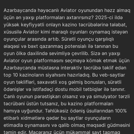
Azərbaycanda həyəcanlı Aviator oyunundan həzz almaq
üçün ən yaxşı platformaları axtarırsınız? 2025-ci ildə
yüksək keyfiyyətli onlayn kazino təcrübələrinə tələbat,
xüsusilə Aviator kimi maraqlı oyunları oynamaq istəyən
oyunçular arasında artıb.
Sürətli oyunçu qarşılıqlı
əlaqəsi və bəxt qazanmaq potensialı ilə tanınan bu
oyun ölkə daxilində sevimliyə çevrilib. Sizə ən yaxşı
Aviator oyun platformasını seçməyə kömək etmək üçün
Azərbaycanda müstəsna interaktiv təcrübə təklif edən
top 10 kazinoların siyahısını hazırladıq. Bu veb-saytlar
oyun təklifləri, səxavətli xoş gəlmiş bonusları, sürətli
ödənişlər və istifadəçi dostu mobil tətbiqlər ilə tanınır.
Canlı oyunun pərəstişkarı olsanız və ya simulyator tərzli
təcrübəni üstün tutsanız, bu kazino platformaları
hamıya uyğundur. Təhlükəsiz ödəniş üsullarından 100%
etibarlı xidmətlərə qədər bu saytlar oyunçuların
etimadla oynamasını və qalib olmaq məqsədi güdməsini
təmin edir. Macəranız üçün mükəmməl sayt tapmaq