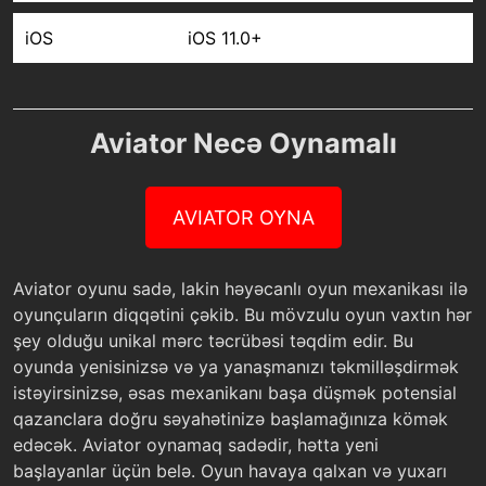
iOS
iOS 11.0+
Aviator Necə Oynamalı
AVIATOR OYNA
Aviator oyunu sadə, lakin həyəcanlı oyun mexanikası ilə
oyunçuların diqqətini çəkib. Bu mövzulu oyun vaxtın hər
şey olduğu unikal mərc təcrübəsi təqdim edir. Bu
oyunda yenisinizsə və ya yanaşmanızı təkmilləşdirmək
istəyirsinizsə, əsas mexanikanı başa düşmək potensial
qazanclara doğru səyahətinizə başlamağınıza kömək
edəcək.
Aviator oynamaq sadədir, hətta yeni
başlayanlar üçün belə. Oyun havaya qalxan və yuxarı