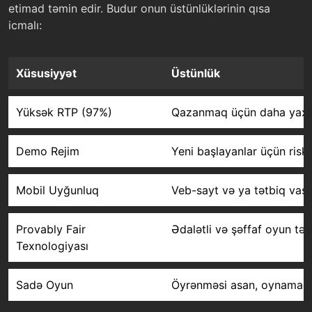
etimad təmin edir. Budur onun üstünlüklərinin qısa
icmalı:
Xüsusiyyət
Üstünlük
Yüksək RTP (97%)
Qazanmaq üçün daha yaxşı
Demo Rejim
Yeni başlayanlar üçün risk
Mobil Uyğunluq
Veb-sayt və ya tətbiq vasi
Provably Fair
Ədalətli və şəffaf oyun təm
Texnologiyası
Sadə Oyun
Öyrənməsi asan, oynamaq ə