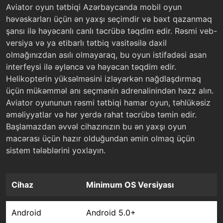
Aviator oyun tətbiqi Azərbaycanda mobil oyun
həvəskarları üçün ən yaxşı seçimdir və bəxt qazanmaq
şansı ilə həyəcanlı canlı təcrübə təqdim edir. Rəsmi veb-
versiya və ya etibarlı tətbiq vasitəsilə daxil
olmağınızdan asılı olmayaraq, bu oyun istifadəsi asan
interfeysi ilə əyləncə və həyəcan təqdim edir.
Helikopterin yüksəlməsini izləyərkən nağdlaşdırmaq
üçün mükəmməl anı seçmənin adrenalinindən həzz alın.
Aviator oyununun rəsmi tətbiqi hamar oyun, təhlükəsiz
əməliyyatlar və hər yerdə rahat təcrübə təmin edir.
Başlamazdan əvvəl cihazınızın bu ən yaxşı oyun
macərası üçün hazır olduğundan əmin olmaq üçün
sistem tələblərini yoxlayın.
Cihaz
Minimum OS Versiyası
Android
Android 5.0+