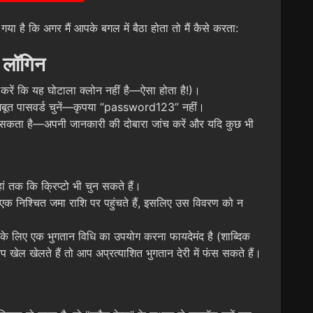
 गया है कि अगर मैं आपके बगल में बैठा होता तो मैं कैसे करता:
 लॉगिन
ें कि यह घोटाला क्लोन नहीं है—ऐसा होता है!)।
मजबूत पासवर्ड चुनें—कृपया “password123” नहीं।
सकता है—अपनी जानकारी की दोबारा जांच करें और यदि कुछ भी
ं तक कि क्रिप्टो भी चुन सकते हैं।
एक निश्चित जमा राशि पर पहुंचते हैं, इसलिए उस विवरण को न
े लिए एक भुगतान विधि का उपयोग करना फायदेमंद है (शाब्दिक
ेल खेलते हैं तो आप अप्रत्याशित भुगतान देरी में फंस सकते हैं।