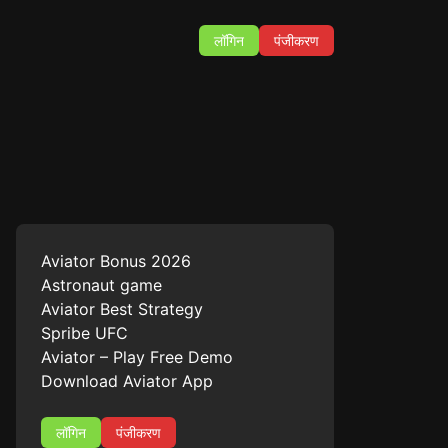
लॉगिन
पंजीकरण
Aviator Bonus 2026
Astronaut game
Aviator Best Strategy
Spribe UFC
Aviator – Play Free Demo
Download Aviator App
लॉगिन
पंजीकरण