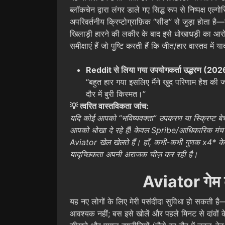
ब्लॉकचेन द्वारा लंगर डाले गए सिद्ध रूप से निष्पक्ष एल
अपरिवर्तनीय क्रिप्टोग्राफ़िक “सीड” से जुड़ा होता ह
खिलाड़ी हारने की लकीर के बाद इसे धोखाधड़ी का आरो
समीक्षाएं हैं जो पुष्टि करती हैं कि जीत/हार वास्तव में या
Reddit से लिया गया उपयोगकर्ता उद्धरण (202
“बहुत हार गया इसलिए मैंने खुद परिणाम हैश क
दौर में बुरी किस्मत।”
💡 त्वरित वास्तविकता जांच:
यदि कोई आपको “भविष्यवक्ता” उपकरण या स्क्रिप्ट बे
आपको धोखा दे रहे हैं! केवल Spribe/आधिकारिक मंच द्व
Aviator खेल खेलते हैं। हाँ, कभी-कभी गुणक x4* के आ
यादृच्छिकता अपनी अराजक चीज़ कर रही है।
Aviator गेम क
यह नए लोगों के लिए मेरी पसंदीदा सुविधा हो सकती ह
आवश्यक नहीं; बस इसे खोलें और पहले मिनट से दांवों क