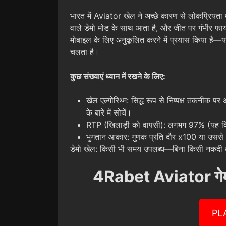
भारत में Aviator खेल ने अच्छे कारण से लोकप्रियता म
वाले डेमो मोड के साथ आता है, और जीत पर गंभीर फायद
मोबाइल के लिए अनुकूलित करने में प्रयास किया है—यह
चलता है।
कुछ संख्याएं ध्यान में रखने के लिए:
खेल एल्गोरिथ्म: सिद्ध रूप से निष्पक्ष तकनीक 
के बारे में सोचें।
RTP (खिलाड़ी को वापसी): लगभग 97% (यह कि
भुगतान आकार: गुणक प्रति दौर x100 या उससे 
डेमो खेल: किसी भी समय उपलब्ध—बिना किसी नकदी को 
4Rabet Aviator गेम 
PL