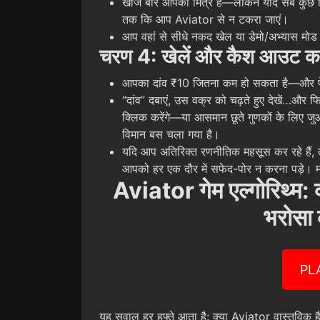
खोज बार आपका मित्र है—लेकिन यदि सब कुछ विफल
तक कि आप Aviator से न टकरा जाएं।
आप वहां से सीधे नकद खेल या डेमो/अभ्यास मोड म
चरण 4: खेलें और कैश आउट कर
आपका दांव ₹10 जितना कम हो सकता है—और पेशे
“दांव” दबाएं, उस वक्र को चढ़ते हुए देखें…और 
क्लिक करेंगे—या आसमान छूते गुणकों के लिए ज
विमान बस चला गया है।
यदि आप अतिरिक्त रणनीतिक महसूस कर रहे हैं,
आपको हर एक दौर में सफेद-पोर न करना पड़े। मल्
Aviator गेम एल्गोरिथ्म: 
भरोसा
PL
यह सवाल हर हफ्ते आता है: क्या Aviator वास्तविक ह