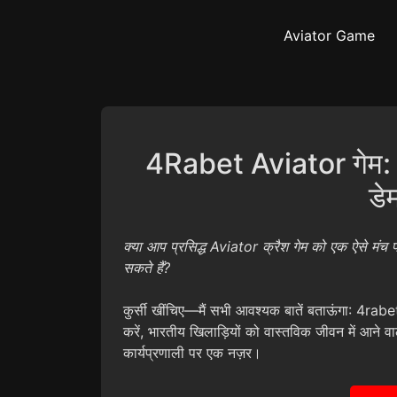
Aviator Game
4Rabet Aviator गेम: सर्
डे
क्या आप प्रसिद्ध Aviator क्रैश गेम को एक ऐसे मंच प
सकते हैं?
कुर्सी खींचिए—मैं सभी आवश्यक बातें बताऊंगा: 4rabe
करें, भारतीय खिलाड़ियों को वास्तविक जीवन में आने व
कार्यप्रणाली पर एक नज़र।