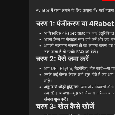
Aviator में गोता लगाने के लिए उत्सुक हैं? यहाँ बताया
चरण 1: पंजीकरण या 4Rabet
आधिकारिक 4Rabet साइट पर जाएं (सुनिश्चित कर
अपना ईमेल या मोबाइल नंबर दर्ज करें और एक 
आपको सत्यापन समस्याओं का सामना करना पड़ 
रुक जाता है तो उनके FAQ को देखें।
चरण 2: पैसे जमा करें
आप UPI, Paytm, नेटबैंकिंग, बैंक कार्ड—या यहा
उनके कई बोनस केवल तभी शुरू होते हैं जब आप 
छोड़ें।
अनुभव से थोड़ी बुद्धिमत्ता:
जमा और निकासी दोनों क
रूप से)। अन्यथा—मुझ पर विश्वास करें—जब आप ख
खेलना शुरू करें
।
चरण 3: खेल कैसे खोजें