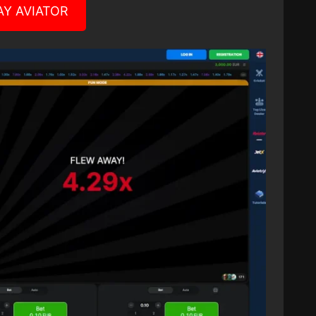
AY AVIATOR