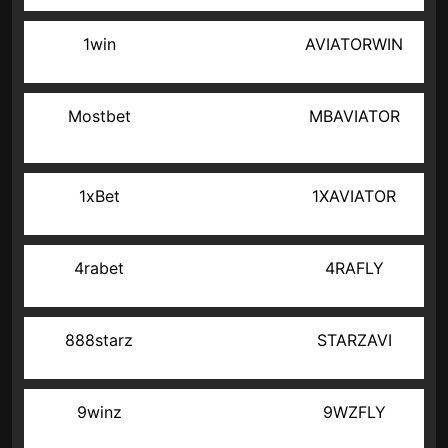
1win
AVIATORWIN
Mostbet
MBAVIATOR
1xBet
1XAVIATOR
4rabet
4RAFLY
888starz
STARZAVI
9winz
9WZFLY