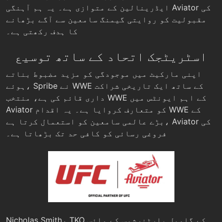
ایڈرینالین کے متوازی ہے۔ یہ ہم آہنگی Aviator کی
مقبولیت کو روایتی گیمنگ سامعین سے آگے بڑھانے
کا ہدف رکھتی ہے۔
اسٹریٹجک اتحاد کے ساتھ توسیع
اپنی مارکیٹ میں موجودگی کو مزید مضبوط بناتے
ہوئے، Spribe نے WWE کے ساتھ ایک تاریخی شراکت
داری قائم کی ہے، منتخب WWE کے اہم ایونٹس میں
Aviator کو متعارف کروایا ہے۔ یہ اقدام WWE کے
بڑے عالمی سامعین کو استعمال کرتا ہے، Aviator کی
فروغی رسائی کو کافی حد تک بڑھاتا ہے۔
Nicholas Smith، TKO کے گلوبل پارٹنرشپس کے وائس