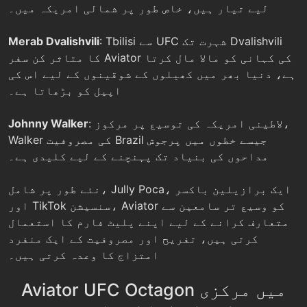
لیے تیار ہیں، خاص طور پر شمالی امریکہ میں۔
: Tbilisi سے UFC شہرت تک Dvalishvili
Merab Dvalishvili
کا متاثر کن سفر Aviator کی کہانی کو مالا مال کرتا
ہے، دنیا بھر میں کھیلوں کے شوقینوں کے لیے اس کی
اپیل کو بڑھاتا ہے۔
: لاطینی امریکہ کی توسیع پر مرکوز،
Johnny Walker
Walker کی مصروفیت Brazil جیسے خطوں میں پرجوش
مداحوں کی بنیاد تک پہنچنے کے لیے کلیدی ہے۔
نئے طور پر شامل، Jully Poca، ایک برازیلین باکسر
اور TikTok سنسیشن، Aviator کو وسیع تر سامعین سے
متعارف کرانے کے لیے اپنے پلیٹ فارم کا استعمال
کرتی ہیں، تفریح اور مصروفیت کے ایک منفرد
امتزاج کا وعدہ کرتی ہیں۔
Aviator UFC Octagon میں مرکزی