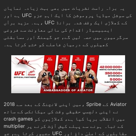
یہ براہ راست نشریات میں بھی بہت زیادہ نمایاں
ہے اور UFC کی سوشل میڈیا پروموشن کا ایک اہم جزو
ہے۔ مزید برآں، UFC کے کھلاڑی ایک وقف شدہ برانڈ
ایمبیسیڈر اقدام کی مالی معاونت سے فروغی
سرگرمیوں میں حصہ لیں گے، جو گیمنگ اور مسابقتی
کھیلوں کے درمیان فاصلے کو ختم کرتا ہے۔
2018 میں اپنی لانچنگ کے بعد سے، Spribe کے Aviator
نے اپنی دلچسپ حقیقی وقت کی میکانکس کے ساتھ
crash games میں انقلاب برپا کیا ہے، کھلاڑیوں کو
multiplier کے تباہ ہونے سے پہلے کیش آؤٹ کرنے پر
مجبور کرتا ہے، جو UFC مقابلوں کے اعلیٰ داؤ اور