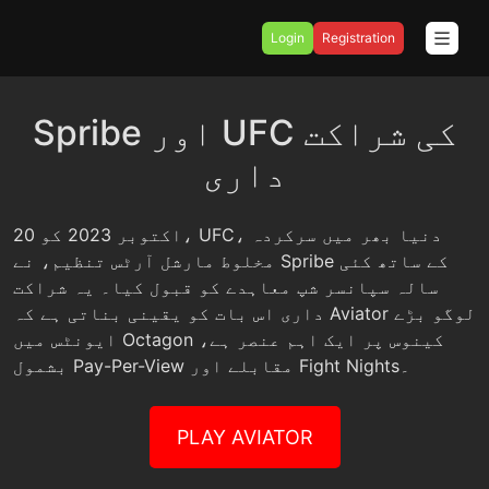
Login
Registration
Spribe اور UFC کی شراکت
داری
20 اکتوبر 2023 کو، UFC، دنیا بھر میں سرکردہ
مخلوط مارشل آرٹس تنظیم، نے Spribe کے ساتھ کئی
سالہ سپانسر شپ معاہدے کو قبول کیا۔ یہ شراکت
داری اس بات کو یقینی بناتی ہے کہ Aviator لوگو بڑے
ایونٹس میں Octagon کینوس پر ایک اہم عنصر ہے،
بشمول Pay-Per-View مقابلے اور Fight Nights۔
PLAY AVIATOR