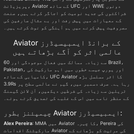
پریزیڈنٹ، Aviator کے ساتھ UFC اور WWE دونوں
شراکتوں کی جدید نوعیت کو اجاگر کرتے ہیں، صنعت
کے معیارات میں پیش رفت اور بے مثال صارفین کی
مصروفیت پیش کرنے میں ہم آہنگی کو نوٹ کرتے ہیں۔
Aviator کے برانڈ ایمبیسیڈرز
عالمی اثر کو آگے بڑھاتے ہیں
60 سے زیادہ ممالک میں فعال موجودگی اور Brazil،
Pakistan، اور یورپ جیسے خطوں میں اہم مارکیٹ کی
کامیابی کے ساتھ، UFC Aviator کا اثر مسلسل بڑھ
رہا ہے۔ صرف دسمبر میں، گیم نے عالمی سطح پر ₨3.9
ٹریلین سے زیادہ کی شرطیں دیکھیں، آن لائن گیمنگ
کے منظر نامے میں اس کے غلبے کی تصدیق کرتے ہوئے۔
چیمپئنز بطور Aviator ایمبیسیڈرز:
: MMA میں Aviator کا چہرہ، Pereira کی
Alex Pereira
مارکیٹنگ اقدامات Aviator کی مرئیت کو بڑھانے کے