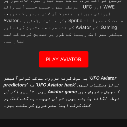
توسیع کو آگے بڑھانے کے لیے تیار ہیں، خاص طور پر
امریکہ میں۔ جیسے جیسے آنے والے UFC اور WWE
ایونٹس میں اور متحرک آن لائن مہموں کے ذریعے
Aviator کی مرئیت بڑھتی ہے، Spribe صنعت کے معیارات
کو نئے سرے سے متعین کرنے اور Aviator کو iGaming
سیکٹر میں ایک رہنما کے طور پر تصدیق کرنے کے لیے
تیار ہے۔
PLAY AVIATOR
یہ نوٹ کرنا ضروری ہے کہ کوئی آفیشل ‘UFC Aviator
predictors’ یا ‘UFC Aviator hack’ ٹولز دستیاب نہیں
ہیں۔ تاہم، اگر آپ Aviator game کے جوش و خروش میں
غوطہ لگانا چاہتے ہیں، تو آپ نیچے دیے گئے لنک پر
کلک کرکے اپنا سفر شروع کر سکتے ہیں۔