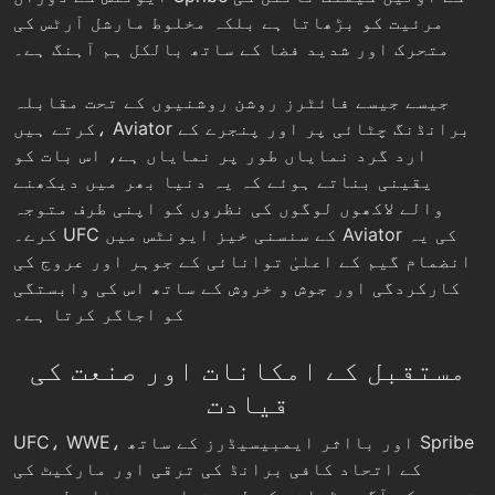
مرئیت کو بڑھاتا ہے بلکہ مخلوط مارشل آرٹس کی
متحرک اور شدید فضا کے ساتھ بالکل ہم آہنگ ہے۔
جیسے جیسے فائٹرز روشن روشنیوں کے تحت مقابلہ
کرتے ہیں، Aviator برانڈنگ چٹائی پر اور پنجرے کے
ارد گرد نمایاں طور پر نمایاں ہے، اس بات کو
یقینی بناتے ہوئے کہ یہ دنیا بھر میں دیکھنے
والے لاکھوں لوگوں کی نظروں کو اپنی طرف متوجہ
کرے۔ UFC کے سنسنی خیز ایونٹس میں Aviator کی یہ
انضمام گیم کے اعلیٰ توانائی کے جوہر اور عروج کی
کارکردگی اور جوش و خروش کے ساتھ اس کی وابستگی
کو اجاگر کرتا ہے۔
مستقبل کے امکانات اور صنعت کی
قیادت
UFC، WWE، اور بااثر ایمبیسیڈرز کے ساتھ Spribe
کے اتحاد کافی برانڈ کی ترقی اور مارکیٹ کی