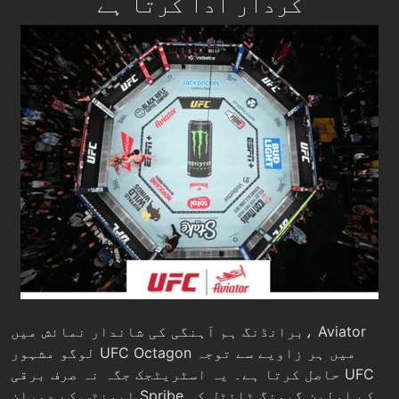
کردار ادا کرتا ہے
برانڈنگ ہم آہنگی کی شاندار نمائش میں، Aviator
لوگو مشہور UFC Octagon میں ہر زاویے سے توجہ
حاصل کرتا ہے۔ یہ اسٹریٹجک جگہ نہ صرف برقی UFC
ایونٹس کے دوران Spribe کے اولین گیمنگ ٹائٹل کی