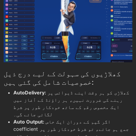
کھلاڑیوں کی سہولت کے لیے درج ذیل
خصوصیات شامل کی گئی ہیں:
کھلاڑی کو ہر وقت اپنے ڈیوائس پر
AutoDelivery:
رہنے کی ضرورت نہیں، ہر راؤنڈ کے آغاز میں
ایک مخصوص رقم کے ساتھ خودکار طور پر شرط
لگائی جائے گی۔
اگر گیم کے دوران ایک خاص
Auto Output:
coefficient جمع ہو جائے، تو شرط خودکار طور پر