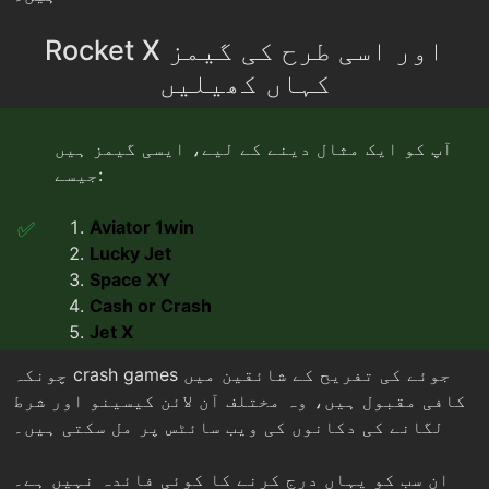
Rocket X اور اسی طرح کی گیمز
کہاں کھیلیں
آپ کو ایک مثال دینے کے لیے، ایسی گیمز ہیں
جیسے:
Aviator 1win
Lucky Jet
Space XY
Cash or Crash
Jet X
چونکہ crash games جوئے کی تفریح کے شائقین میں
کافی مقبول ہیں، وہ مختلف آن لائن کیسینو اور شرط
لگانے کی دکانوں کی ویب سائٹس پر مل سکتی ہیں۔
ان سب کو یہاں درج کرنے کا کوئی فائدہ نہیں ہے۔