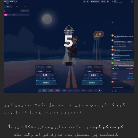
گیم کے لیے سب سے زیادہ مقبول حکمت عملیوں اور
تدبیروں میں درج ذیل شامل ہیں:
کم سے کم گیم:
یہ حکمت عملی چھوٹی مشکلات پر
کھیلنے پر مشتمل ہے۔ صارف کو اس وقت نکد