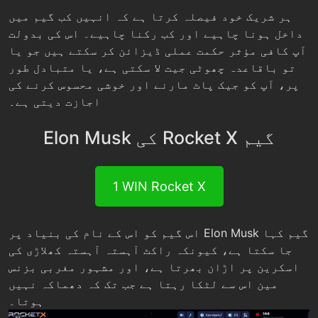
ہر شریک خود فیصلہ کرتا ہے کہ انہیں کب گیم میں
داخل ہونا چاہیے اور کب رکنا چاہیے۔ اس کی بدولت
آپ کافی مؤثر حکمت عملی ڈیزائن کر سکتے ہیں جو یا
تو باقاعدہ چھوٹی جیت لا سکتی ہے، یا متبادل طور
پر، آپ کو جیک پاٹ مارنے اور خوشی محسوس کرنے کی
اجازت دیتی ہے۔
Elon Musk کی Rocket X گیم
1 WIN Rocket X
اس گیم کو اس کے نام کی بنیاد پر Elon Musk گیم کہا
جا سکتا ہے، کیونکہ راکٹ آہستہ آہستہ کھلاڑی کی
اسکرین پر اڑان بھرتا ہے، اور مشہور مغربی بزنس
مین اس سے لٹکا رہتا ہے جب تک کہ دھماکہ نہیں
ہوتا۔