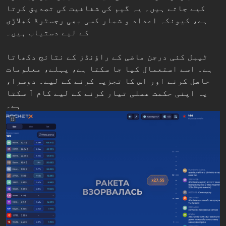
کیے جاتے ہیں۔ یہ گیم کی شفافیت کی تصدیق کرتا
ہے، کیونکہ اعداد و شمار کسی بھی رجسٹرڈ کھلاڑی
کے لیے دستیاب ہیں۔
ٹیبل کئی درجن ماضی کے راؤنڈز کے نتائج دکھاتا
ہے۔ اسے استعمال کیا جا سکتا ہے، پہلے، معلومات
حاصل کرنے اور اس کا تجزیہ کرنے کے لیے۔ دوسرا،
یہ اپنی حکمت عملی تیار کرنے کے لیے کام آ سکتا
ہے۔