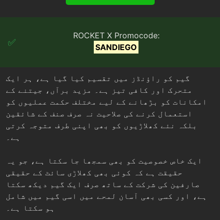
ROCKET X Promocode:
SANDIEGO
گیم کو راؤنڈز میں تقسیم کیا گیا ہے، ہر ایک
متحرک اور کافی تیز ہے۔ مزید برآں، جیتنے کے
امکانات کو بڑھانے کے لیے مختلف حکمت عملیوں کو
استعمال کرنے کی صلاحیت نہ صرف صنف کے شائقین
بلکہ نئے کھلاڑیوں کو بھی اپنی طرف متوجہ کرتی
ہے۔
ایک خاص خصوصیت کو بھی سمجھا جا سکتا ہے، جو یہ
حقیقت ہے کہ کوئی بھی کھلاڑی سائٹ کے حقیقی
صارفین کی شرکت کے ساتھ صرف ایک گیم دیکھ سکتا
ہے، اور کسی بھی آسان لمحے میں اسی گیم میں شامل
ہو سکتا ہے۔