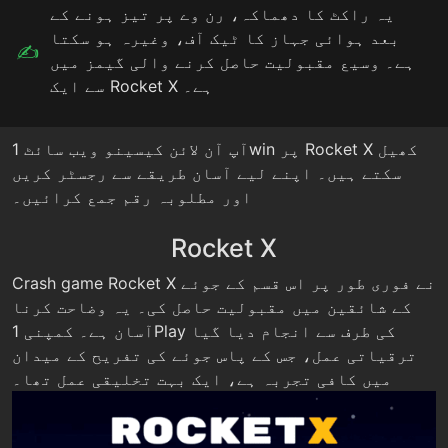
یہ راکٹ کا دھماکہ، رن وے پر تیز ہونے کے
بعد ہوائی جہاز کا ٹیک آف، وغیرہ ہو سکتا
ہے۔ وسیع مقبولیت حاصل کرنے والی گیمز میں
سے ایک Rocket X ہے۔
آپ آن لائن کیسینو ویب سائٹ 1win پر Rocket X کھیل
سکتے ہیں۔ اپنے لیے آسان طریقے سے رجسٹر کریں
اور مطلوبہ رقم جمع کرائیں۔
Rocket X
Crash game Rocket X نے فوری طور پر اس قسم کے جوئے
کے شائقین میں مقبولیت حاصل کی۔ یہ وضاحت کرنا
آسان ہے۔ کمپنی 1Play کی طرف سے انجام دیا گیا
ترقیاتی عمل، جس کے پاس جوئے کی تفریح کے میدان
میں کافی تجربہ ہے، ایک بہت تخلیقی عمل تھا۔