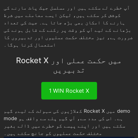
آپ خطرے لے سکتے ہیں اور مسلسل جیک پاٹ مارنے کی
کوشش کر سکتے ہیں، لیکن ایسے معاملے میں شرط
ہارنے کا امکان بھی بڑھ جاتا ہے۔ جیت کی تعداد
بڑھانے کے لیے آپ کو وقت پر رکنے کے قابل ہونے کی
ضرورت ہے، نیز مختلف حکمت عملیوں اور تدبیروں کا
استعمال کرنا ہوگا۔
Rocket X میں حکمت عملی اور
تدبیریں
1 WIN Rocket X
کھلاڑیوں کی سہولت کے لیے، گیم Rocket X میں demo
mode ہے۔ اس کی مدد سے، آپ گیم پلے سے واقف ہو
سکتے ہیں اور اپنے پیسے کو خطرے میں ڈالے بغیر
مختلف حکمت عملیوں کو جانچ سکتے ہیں۔