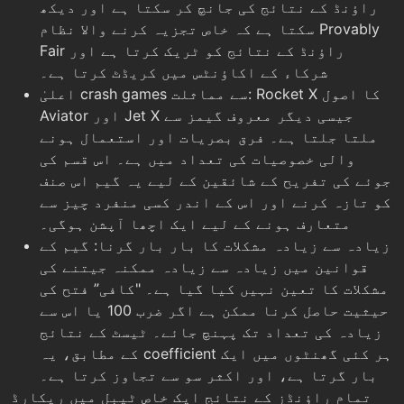
راؤنڈ کے نتائج کی جانچ کر سکتا ہے اور دیکھ
سکتا ہے کہ خاص تجزیہ کرنے والا نظام Provably
Fair راؤنڈ کے نتائج کو ٹریک کرتا ہے اور
شرکاء کے اکاؤنٹس میں کریڈٹ کرتا ہے۔
اعلیٰ crash games سے مماثلت: Rocket X کا اصول
Aviator اور Jet X جیسی دیگر معروف گیمز سے
ملتا جلتا ہے۔ فرق بصریات اور استعمال ہونے
والی خصوصیات کی تعداد میں ہے۔ اس قسم کی
جوئے کی تفریح کے شائقین کے لیے یہ گیم اس صنف
کو تازہ کرنے اور اس کے اندر کسی منفرد چیز سے
متعارف ہونے کے لیے ایک اچھا آپشن ہوگی۔
زیادہ سے زیادہ مشکلات کا بار بار گرنا: گیم کے
قوانین میں زیادہ سے زیادہ ممکنہ جیتنے کی
مشکلات کا تعین نہیں کیا گیا ہے۔ "کافی” فتح کی
حیثیت حاصل کرنا ممکن ہے اگر ضرب 100 یا اس سے
زیادہ کی تعداد تک پہنچ جائے۔ ٹیسٹ کے نتائج
کے مطابق، یہ coefficient ہر کئی گھنٹوں میں ایک
بار گرتا ہے، اور اکثر سو سے تجاوز کرتا ہے۔
تمام راؤنڈز کے نتائج ایک خاص ٹیبل میں ریکارڈ