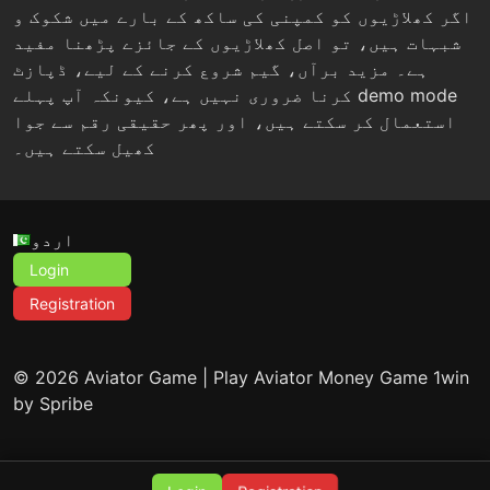
اگر کھلاڑیوں کو کمپنی کی ساکھ کے بارے میں شکوک و
شبہات ہیں، تو اصل کھلاڑیوں کے جائزے پڑھنا مفید
ہے۔ مزید برآں، گیم شروع کرنے کے لیے، ڈپازٹ
کرنا ضروری نہیں ہے، کیونکہ آپ پہلے demo mode
استعمال کر سکتے ہیں، اور پھر حقیقی رقم سے جوا
کھیل سکتے ہیں۔
اردو
Login
Registration
© 2026 Aviator Game | Play Aviator Money Game 1win
by Spribe