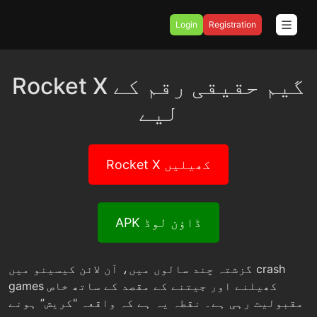
Login
Registration
Rocket X گیم حقیقی رقم کے
لیے
Rocket X کھیلیں
APK ڈاؤن لوڈ
گزشتہ چند سالوں میں، آن لائن کیسینو میں crash
games کھیلنے اور جیتنے کے مقصد کے ساتھ خاص
مقبولیت رہی ہے۔ نقطہ یہ ہے کہ واقعہ "کریش” ہونے