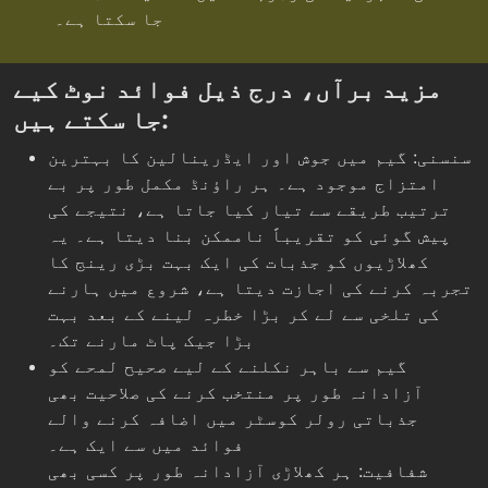
جا سکتا ہے۔
مزید برآں، درج ذیل فوائد نوٹ کیے
جا سکتے ہیں:
سنسنی: گیم میں جوش اور ایڈرینالین کا بہترین
امتزاج موجود ہے۔ ہر راؤنڈ مکمل طور پر بے
ترتیب طریقے سے تیار کیا جاتا ہے، نتیجے کی
پیش گوئی کو تقریباً ناممکن بنا دیتا ہے۔ یہ
کھلاڑیوں کو جذبات کی ایک بہت بڑی رینج کا
تجربہ کرنے کی اجازت دیتا ہے، شروع میں ہارنے
کی تلخی سے لے کر بڑا خطرہ لینے کے بعد بہت
بڑا جیک پاٹ مارنے تک۔
گیم سے باہر نکلنے کے لیے صحیح لمحے کو
آزادانہ طور پر منتخب کرنے کی صلاحیت بھی
جذباتی رولر کوسٹر میں اضافہ کرنے والے
فوائد میں سے ایک ہے۔
شفافیت: ہر کھلاڑی آزادانہ طور پر کسی بھی