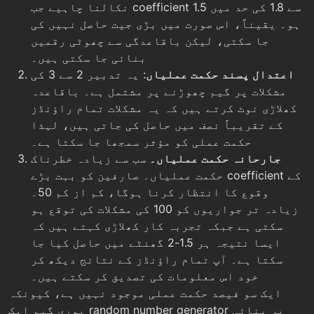
نکالنا چاہیے جب coefficient 1.5 سے 1.8 کی حد میں
ہو۔ یقیناً، اس صورت میں بڑی جیت حاصل نہیں کی
جا سکتی، لیکن باقاعدگی سے چھوٹی رقمیں
بنائی جا سکتی ہیں۔
اعتدال پسند حکمت عملیاں
: یہ تدبیر 2 سے 3 کی
مشکلات پر گیم چھوڑنے پر مشتمل ہے۔ باقاعدہ
کھلاڑی نوٹ کرتے ہیں کہ یہ مشکلات تمام راؤنڈز
کے تقریباً نصف میں حاصل کی جاتی ہیں، لہذا
حکمت عملی کو مؤثر سمجھا جا سکتا ہے۔
جارحانہ حکمت عملیاں۔
سب سے زیادہ خطرناک
حکمت عملیاں۔ صارفین کو بہت بڑے coefficient کے
وقوع کا انتظار کرنا ہوگا، کم از کم 50۔
زیادہ تر جواریوں کو 100 کی مشکلات کی توقع ہو
سکتی ہے جبکہ تجربہ کار کھلاڑی کہتے ہیں کہ
ایسا نتیجہ ہر 1.5-2 گھنٹے میں حاصل کیا جا
سکتا ہے۔ آپ تمام راؤنڈز کے نتائج دیکھ کر
خود اس معلومات کی تصدیق کر سکتے ہیں۔
ایک سو فیصد حکمت عملی موجود نہیں ہے، کیونکہ
پوری گیم ایک random number generator پر بنائی