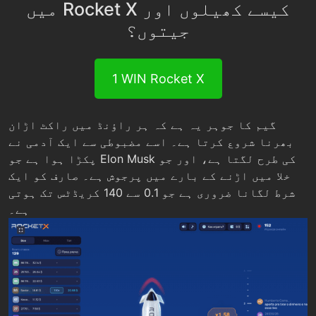
میں Rocket X کیسے کھیلوں اور
جیتوں؟
1 WIN Rocket X
گیم کا جوہر یہ ہے کہ ہر راؤنڈ میں راکٹ اڑان
بھرنا شروع کرتا ہے۔ اسے مضبوطی سے ایک آدمی نے
پکڑا ہوا ہے جو Elon Musk کی طرح لگتا ہے، اور جو
خلا میں اڑنے کے بارے میں پرجوش ہے۔ صارف کو ایک
شرط لگانا ضروری ہے جو 0.1 سے 140 کریڈٹس تک ہوتی
ہے۔