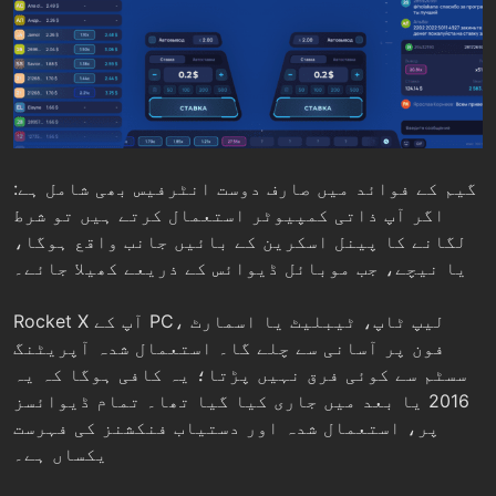
گیم کے فوائد میں صارف دوست انٹرفیس بھی شامل ہے:
اگر آپ ذاتی کمپیوٹر استعمال کرتے ہیں تو شرط
لگانے کا پینل اسکرین کے بائیں جانب واقع ہوگا،
یا نیچے، جب موبائل ڈیوائس کے ذریعے کھیلا جائے۔
Rocket X آپ کے PC، لیپ ٹاپ، ٹیبلیٹ یا اسمارٹ
فون پر آسانی سے چلے گا۔ استعمال شدہ آپریٹنگ
سسٹم سے کوئی فرق نہیں پڑتا؛ یہ کافی ہوگا کہ یہ
2016 یا بعد میں جاری کیا گیا تھا۔ تمام ڈیوائسز
پر، استعمال شدہ اور دستیاب فنکشنز کی فہرست
یکساں ہے۔