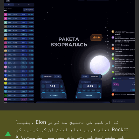
یقیناً، Elon کا اس گیم کی تخلیق سے کوئی
تعلق نہیں تھا، لیکن ان کی کیمیو کو Rocket
X کی مقبولیت کی وجوہات میں سے ایک سمجھا