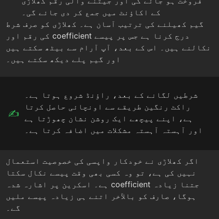
فروخت ہو جائے گی اور جیتنے والی رقم کھلاڑی
کے اکاؤنٹ میں جمع کر دی جائے گی۔
گیم کھیلنے کی ترتیب آسان ہے۔ کھلاڑی کو صرف شرط
کی رقم اور coefficient درج کرنا ہے جس پر پیسے
نکالنے ہیں۔ اس کے بعد، آپ آرام سے بیٹھ سکتے ہیں
اور گیم پلے دیکھ سکتے ہیں۔
شرطیں لگانے کے بعد، راؤنڈ شروع ہوتا ہے۔
راکٹ رنگین طریقے سے اونچائی حاصل کرتا
ہے، اپنے پیچھے ایک روشن نشان چھوڑتا ہے
اور آہستہ آہستہ مشکلات میں اضافہ کرتا ہے۔
اگر کھلاڑی نے خودکار واپسی کی خصوصیت استعمال
نہیں کی ہے، تو وہ کسی بھی وقت پیسے نکال سکتا
ہے۔ اسکرین پر اشارہ شدہ coefficient جتنا زیادہ
ہوگا، صارف کو بالآخر اتنے ہی زیادہ پیسے ملیں
گے۔