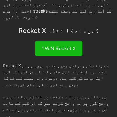
گئی ہے۔ یہ امید رہتی ہے کہ آپ خوش قسمت ہیں اور
اچھے اور برے streaks کے آغاز پر گیم سے وقفے لینے
کا وقت نکالیں۔
Rocket X کھیلنے کا نقطہ
1 WIN Rocket X
Rocket X کھیلنے کی بنیادی وجوہات دو ہیں۔ پہلی
لذت اور ایڈرینالین حاصل کرنا ہے، کیونکہ گیم
ایک جوئے کی گیم ہے۔ دوسری وجہ پیسے کمانے کا
موقع ہے، اور کافی آسان طریقے سے۔
پروفائل ریسورسز کے صفحے پر کھلاڑیوں کے تبصرے
واضح طور پر یہ واضح کرتے ہیں کہ اس گیم کے ساتھ
آپ واقعی بہت بڑی، قابل احترام رقمیں جیت سکتے
ہیں۔