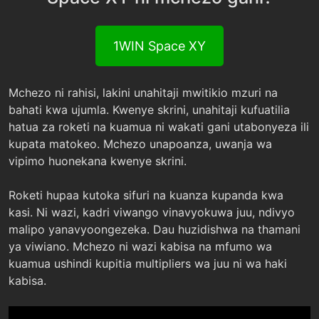
1WIN Space XY
Mchezo ni rahisi, lakini unahitaji mwitikio mzuri na
bahati kwa ujumla. Kwenye skrini, unahitaji kufuatilia
hatua za roketi na kuamua ni wakati gani utabonyeza ili
kupata matokeo. Mchezo unapoanza, uwanja wa
vipimo huonekana kwenye skrini.
Roketi hupaa kutoka sifuri na kuanza kupanda kwa
kasi. Ni wazi, kadri viwango vinavyokuwa juu, ndivyo
malipo yanavyoongezeka. Dau huzidishwa na thamani
ya viwiano. Mchezo ni wazi kabisa na mfumo wa
kuamua ushindi kupitia multipliers wa juu ni wa haki
kabisa.