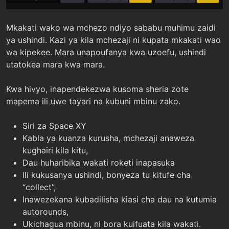
Mkakati wako wa mchezo ndiyo sababu muhimu zaidi
ya ushindi. Kazi ya kila mchezaji ni kupata mkakati wao
wa kipekee. Mara unapoufanya kwa uzoefu, ushindi
utatokea mara kwa mara.
Kwa hivyo, inapendekezwa kusoma sheria zote
mapema ili uwe tayari na kubuni mbinu zako.
Siri za Space XY
Kabla ya kuanza kurusha, mchezaji anaweza
kughairi kila kitu,
Dau huharibika wakati roketi inapasuka
Ili kukusanya ushindi, bonyeza tu kitufe cha
“collect”,
Inawezekana kubadilisha kiasi cha dau na kutumia
autorounds,
Ukichagua mbinu, ni bora kuifuata kila wakati.