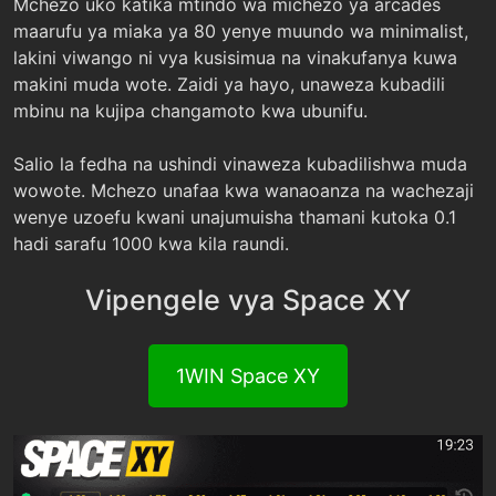
Mchezo uko katika mtindo wa michezo ya arcades
maarufu ya miaka ya 80 yenye muundo wa minimalist,
lakini viwango ni vya kusisimua na vinakufanya kuwa
makini muda wote. Zaidi ya hayo, unaweza kubadili
mbinu na kujipa changamoto kwa ubunifu.
Salio la fedha na ushindi vinaweza kubadilishwa muda
wowote. Mchezo unafaa kwa wanaoanza na wachezaji
wenye uzoefu kwani unajumuisha thamani kutoka 0.1
hadi sarafu 1000 kwa kila raundi.
Vipengele vya Space XY
1WIN Space XY