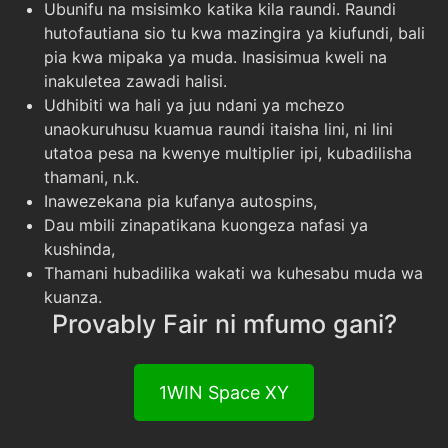
Ubunifu na msisimko katika kila raundi. Raundi
hutofautiana sio tu kwa mazingira ya kiufundi, bali
pia kwa mipaka ya muda. Inasisimua kweli na
inakuletea zawadi halisi.
Udhibiti wa hali ya juu ndani ya mchezo
unaokuruhusu kuamua raundi itaisha lini, ni lini
utatoa pesa na kwenye multiplier ipi, kubadilisha
thamani, n.k.
Inawezekana pia kufanya autospins,
Dau mbili zinapatikana kuongeza nafasi ya
kushinda,
Thamani hubadilika wakati wa kuhesabu muda wa
kuanza.
Provably Fair ni mfumo gani?
1WIN Space XY