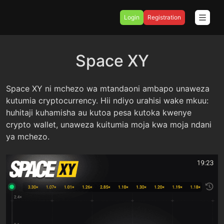
Login
Registration
Space XY
Space XY ni mchezo wa mtandaoni ambapo unaweza
kutumia cryptocurrency. Hii ndiyo urahisi wake mkuu:
huhitaji kuhamisha au kutoa pesa kutoka kwenye
crypto wallet, unaweza kuitumia moja kwa moja ndani
ya mchezo.