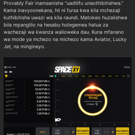
Provably Fair inamaanisha “uadilifu unaothibitishwa.”
Kama inavyoonekana, hii ni fursa kwa kila mchezaji
kuthibitisha uwazi wa kila raundi. Matokeo huzalishwa
bila mpangilio na hesabu hutegemea hatua za
wachezaji wa kwanza walioweka dau. Kuna mfanano
wa mode ya mchezo na michezo kama Aviator, Lucky
Jet, na mingineyo.