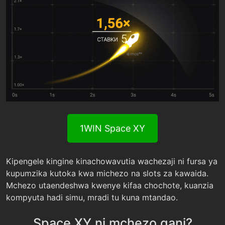
1WIN Space XY
Kipengele kingine kinachowavutia wachezaji ni fursa ya
kupumzika kutoka kwa michezo na slots za kawaida.
Mchezo utaendeshwa kwenye kifaa chochote, kuanzia
kompyuta hadi simu, mradi tu kuna mtandao.
Space XY ni mchezo gani?