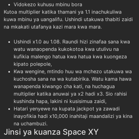
Vidokezo kuhusu mbinu bora
Kutoa multiplier katika thamani ya 1.1 inachukuliwa
kuwa mbinu ya uangalifu. Ushindi utakuwa thabiti zaidi
na mkakati utafanya kazi mara kwa mara.
Ushindi x1.0 au 1.08. Raundi hizi zinafaa sana kwa
watu wanaopenda kukokotoa kwa utulivu na
kufikia malengo hatua kwa hatua kwa kuongeza
kipato polepole,
Kwa wengine, mtindo huu wa mchezo utakuwa wa
kuchosha sana na wa kutabirika. Watu kama hawa
wanapenda kiwango cha kati, na huchagua
multiplier katika anuwai ya x2 hadi x3. Sio rahisi
kushinda hapa, lakini ni kusisimua zaidi,
Hatari yenyewe na kupata jackpot ya zawadi
inayofikia hadi x10,000 inahitaji maandalizi ya kina
na uchambuzi.
Jinsi ya kuanza Space XY