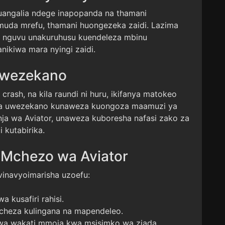
uangalia ndege inapopanda na thamani
uda mrefu, thamani huongezeka zaidi. Lazima
a nguvu unakuruhusu kuendeleza mbinu
anikiwa mara nyingi zaidi.
Uwezekano
rash, na kila raundi ni huru, ikifanya matokeo
lewa uwezekano kunaweza kuongoza maamuzi ya
anja wa Aviator, unaweza kuboresha nafasi zako za
 kutabirika.
 Mchezo wa Aviator
vinavyoimarisha uzoefu:
a kusafiri rahisi.
icheza kulingana na mapendeleo.
a wakati mmoja kwa msisimko wa ziada.