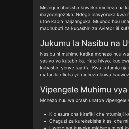
Misingi inahusisha kuweka micheza na k
inayoongezeka. Ndege inavyoruka kwa m
utoe kabla haijaanguka. Muundo huu un
madhubuti za kubashiri za Aviator ili kuf
Jukumu la Nasibu na 
Nasibu ni muhimu katika mchezo huu wa c
yasiyo ya kutabirika. Hata hivyo, kue
kubashiri yenye taarifa. Kwa kutumia uj
mafanikio licha ya mchezo kuwa hauwezi
Vipengele Muhimu vya
Mchezo huu wa crash unatoa vipengele 
Kiolesura cha kirafiki cha mtumiaji kw
Chaguzi za kurekebisha kiasi cha m
Uwezo wa kuweka micheza mingi kw