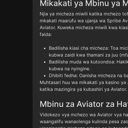
Mikakati ya Mbinu ya M
Njia ya micheza miwili katika mchezo to
mkakati maarufu wa ujanja wa Spribe Av
Aviator. Kuweka micheza miwili kwa kiasi 
faida:
Badilisha kiasi cha micheza: Toa m
kubwa zaidi kwa thamani za juu (mfa
Badilisha muda wa kutoondoa: Haki
kubwa na nyingine.
Dhibiti fedha: Oanisha micheza na ba
Muhtasari huu wa mikakati ya kasino ya 
katika mazingira ya kubashiri ya Aviator.
Mbinu za Aviator za Hat
Vidokezo vya mchezo wa Aviator vya hat
waangalifu wanaolenga kulinda pesa zao 