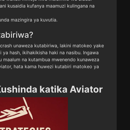
ani kusaidia kufanya maamuzi kulingana na
unda mazingira ya kuvutia.
tabiriwa?
crash unaweza kutabiriwa, lakini matokeo yake
a hash, ikihakikisha haki na nasibu. Ingawa
binu maalum na kutambua mwenendo kunaweza
viator, hata kama huwezi kutabiri matokeo ya
Kushinda katika Aviator