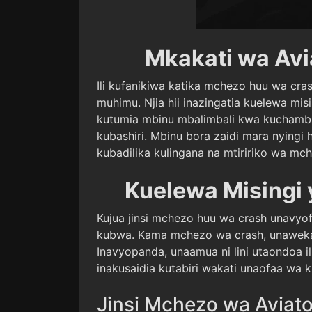
Mkakati wa Avi
Ili kufanikiwa katika mchezo huu wa cra
muhimu. Njia hii inazingatia kuelewa mi
kutumia mbinu mbalimbali kwa kuchamb
kubashiri. Mbinu bora zaidi mara nying
kubadilika kulingana na mtiririko wa mc
Kuelewa Misingi
Kujua jinsi mchezo huu wa crash unavyo
kubwa. Kama mchezo wa crash, unaweka
Inavyopanda, unaamua ni lini utaondoa il
inakusaidia kutabiri wakati unaofaa wa 
Jinsi Mchezo wa Aviat