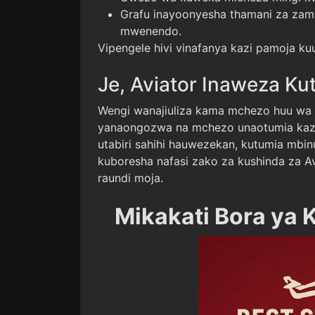
Grafu inayoonyesha thamani za zam
mwenendo.
Vipengele hivi vinafanya kazi pamoja ku
Je, Aviator Inaweza Ku
Wengi wanajiuliza kama mchezo huu wa 
yanaongozwa na mchezo unaotumia kazi y
utabiri sahihi hauwezekan, kutumia m
kuboresha nafasi zako za kushinda za A
raundi moja.
Mikakati Bora ya 