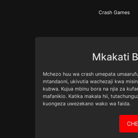
Crash Games
Mkakati B
Mchezo huu wa crash umepata umaarufu
mtandaoni, ukivutia wachezaji kwa mis
kubwa. Kujua mbinu bora na njia za kuf
mafanikio. Katika makala hii, tutachung
kuongeza uwezekano wako wa faida.
CHE