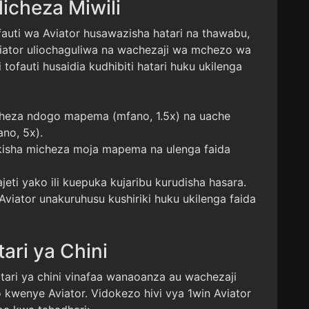
icheza Miwili
fauti wa Aviator husawazisha hatari na thawabu,
iator uliochaguliwa na wachezaji wa mchezo wa
tofauti husaidia kudhibiti hatari huku ukilenga
icheza ndogo mapema (mfano, 1.5x) na uache
no, 5x).
kisha micheza moja mapema na ulenga faida
jeti yako ili kuepuka kujaribu kurudisha hasara.
Aviator unakuruhusu kushiriki huku ukilenga faida
ari ya Chini
ari ya chini vinafaa wanaoanza au wachezaji
kwenye Aviator. Vidokezo hivi vya 1win Aviator