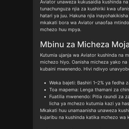
Aviator unaweza kukusaidia kushinda na
tunachunguza njia za kushiriki kwa ufani
hatari ya juu. Hakuna njia inayohakikish
mkakati bora wa Aviator unaofaa mtind
mchezo huu mpya.
Mbinu za Micheza Moj
Kutumia ujanja wa Aviator kushinda na 
michezo hiyo. Oanisha micheza yako na b
kubaini mwenendo. Hivi ndivyo unavyob
Weka bajeti: Bashiri 1–2% ya fedha z
Toa mapema: Lenga thamani za chini 
Fuatilia mwenendo: Pitia raundi za
licha ya mchezo kutumia kazi ya has
Mkakati huu unamaanisha unaweza kushi
kujaribu na kushinda katika mchezo wa k