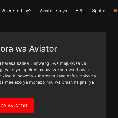
Where to Play?
Aviator Kenya
APP
Spribe
ora wa Aviator
 haraka katika ulimwengu wa majukwaa ya
ingi yake ya kipekee na uwezekano wa thawabu
anikiwa kunaweza kuboresha sana nafasi zako za
uza maelezo ya mchezo huu wa crash na jinsi ya
ZA AVIATOR