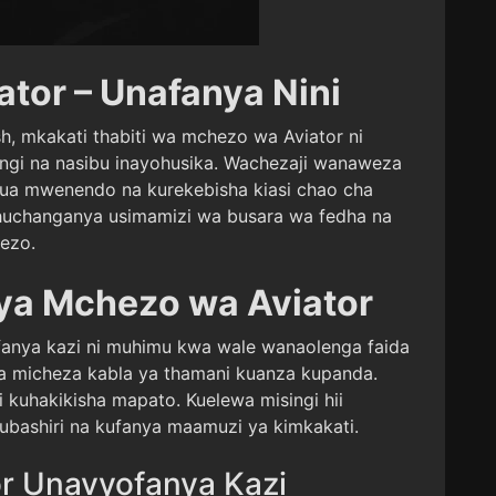
ator – Unafanya Nini
sh, mkakati thabiti wa mchezo wa Aviator ni
singi na nasibu inayohusika. Wachezaji wanaweza
ua mwenendo na kurekebisha kiasi chao cha
i huchanganya usimamizi wa busara wa fedha na
hezo.
 ya Mchezo wa Aviator
fanya kazi ni muhimu kwa wale wanaolenga faida
 micheza kabla ya thamani kuanza kupanda.
i kuhakikisha mapato. Kuelewa misingi hii
kubashiri na kufanya maamuzi ya kimkakati.
or Unavyofanya Kazi