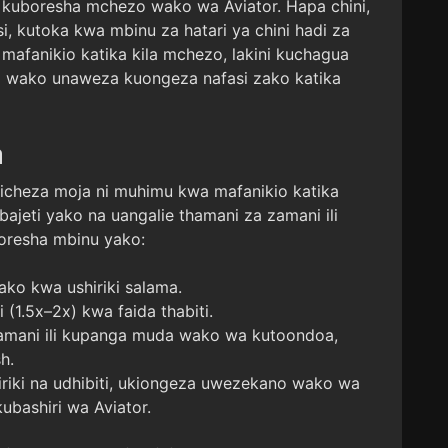
 kuboresha mchezo wako wa Aviator. Hapa chini,
si, kutoka kwa mbinu za hatari ya chini hadi za
a mafanikio katika kila mchezo, lakini kuchagua
o wako unaweza kuongeza nafasi zako katika
a
micheza moja ni muhimu kwa mafanikio katika
ajeti yako na uangalie thamani za zamani ili
oresha mbinu yako:
ako kwa ushiriki salama.
(1.5x–2x) kwa faida thabiti.
 zamani ili kupanga muda wako wa kutoondoa,
h.
riki na udhibiti, ukiongeza uwezekano wako wa
ubashiri wa Aviator.