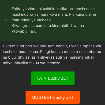
Faida ya ziada ni ushiriki katika promosheni na
mashindano ya mara kwa mara. Pia kuna online
chat ndani ya mchezo.
Kiwango cha uaminifu kinathibitishwa na
Provably Fair.
Ukitumia mtindo wa one-arm bandit, uwanja mpana wa
kucheza huonekana. Rangi kuu za mchezo ni zambarau
na bluu. Shujaa jasiri aliyevaa suti ya manjano mkali
ndiye mhusika mkuu wa mchezo.
1WIN Lucky JET
MOSTBET Lucky JET