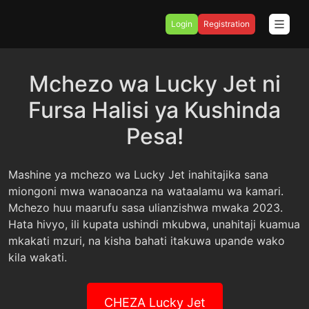
Login
Registration
Mchezo wa Lucky Jet ni
Fursa Halisi ya Kushinda
Pesa!
Mashine ya mchezo wa Lucky Jet inahitajika sana
miongoni mwa wanaoanza na wataalamu wa kamari.
Mchezo huu maarufu sasa ulianzishwa mwaka 2023.
Hata hivyo, ili kupata ushindi mkubwa, unahitaji kuamua
mkakati mzuri, na kisha bahati itakuwa upande wako
kila wakati.
CHEZA Lucky Jet