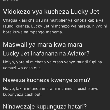
Vidokezo vya kucheza Lucky Jet
Chagua kiasi cha dau na multiplier ya kutoka kabla ya
raundi kuanza. Lucky Jet ni mchezo wa haraka, hivyo ni
bora kuwa na mpango mapema.
Maswali ya mara kwa mara
Lucky Jet inafanana na Aviator?
Ndiyo, yote ni michezo ya crash yenye raundi fupi na
uamuzi wa cash out.
Naweza kucheza kwenye simu?
Ndiyo, lakini intaneti imara ni muhimu ili usichelewe
kubonyeza cash out.
Ninawezaje kupunguza hatari?