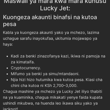
Maswali ya mara kwa mara kuhusu
Lucky Jet:
Kuongeza akaunti binafsi na kutoa
pesa
Kabla ya kuongeza akaunti yako ya mchezo, lazima
uchague sarafu inayokufaa, ukitumia mojawapo ya
haya:
Kadi za benki zinazofanya kazi, ikiwa ni pamoja na
za kimataifa.
Cryptocurrency.
Mifumo ya benki ya simu/mtandaoni.
Njia hizi hizo hutumika kwa kutoa pesa. Kiasi cha
chini cha kutoa ni KSh 2,700–3,000.
Chagua mashine ya mchezo ya Lucky Jet iliyo thabiti
na ya kuaminika, chagua mikakati yenye faida kupata
ushindi mkubwa, na huenda leo ikawa siku yako ya
jackpot!