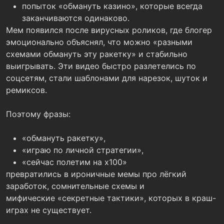
попыток «обмануть казино», которые всегда
заканчиваются одинаково.
Мем появился после вирусных роликов, где блогер
эмоционально объяснял, что можно «разными
схемами обмануть эту ракетку» и стабильно
выигрывать. Эти видео быстро разлетелись по
соцсетям, стали шаблонами для нарезок, шуток и
ремиксов.
Поэтому фразы:
«обмануть ракетку»,
«играю по личной стратегии»,
«сейчас полетим на x100»
превратились в ироничные мемы про лёгкий
заработок, сомнительные схемы и
мифические «секретные тактики», которых в краш-
играх не существует.