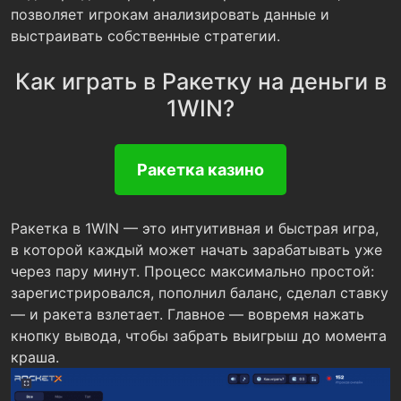
позволяет игрокам анализировать данные и
выстраивать собственные стратегии.
Как играть в Ракетку на деньги в
1WIN?
Ракетка казино
Ракетка в 1WIN — это интуитивная и быстрая игра,
в которой каждый может начать зарабатывать уже
через пару минут. Процесс максимально простой:
зарегистрировался, пополнил баланс, сделал ставку
— и ракета взлетает. Главное — вовремя нажать
кнопку вывода, чтобы забрать выигрыш до момента
краша.