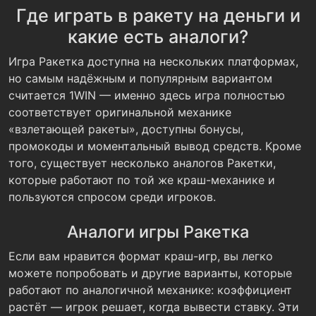
Где играть в ракету на деньги и
какие есть аналоги?
Игра Ракетка доступна на нескольких платформах,
но самым надёжным и популярным вариантом
считается 1WIN — именно здесь игра полностью
соответствует оригинальной механике
«взлетающей ракеты», доступны бонусы,
промокоды и моментальный вывод средств. Кроме
того, существует несколько аналогов Ракетки,
которые работают по той же краш-механике и
пользуются спросом среди игроков.
Аналоги игры Ракетка
Если вам нравится формат краш-игр, вы легко
можете попробовать и другие варианты, которые
работают по аналогичной механике: коэффициент
растёт — игрок решает, когда вывести ставку. Эти