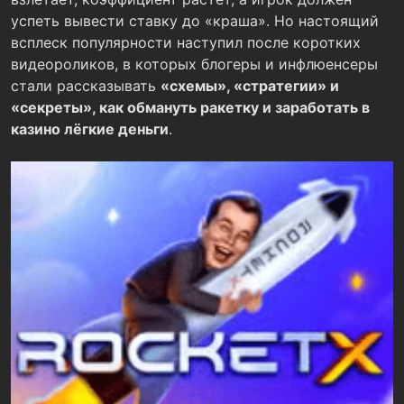
успеть вывести ставку до «краша». Но настоящий
всплеск популярности наступил после коротких
видеороликов, в которых блогеры и инфлюенсеры
стали рассказывать
«схемы», «стратегии» и
«секреты», как обмануть ракетку и заработать в
казино лёгкие деньги
.