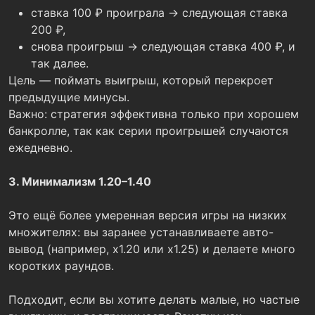
ставка 100 ₽ проиграла → следующая ставка
200 ₽,
снова проигрыш → следующая ставка 400 ₽, и
так далее.
Цель — поймать выигрыш, который перекроет
предыдущие минусы.
Важно: стратегия эффективна только при хорошем
банкролле, так как серии проигрышей случаются
ежедневно.
3. Минимализм 1.20–1.40
Это ещё более умеренная версия игры на низких
множителях: вы заранее устанавливаете авто-
вывод (например, x1.20 или x1.25) и делаете много
коротких раундов.
Подходит, если вы хотите делать малые, но частые