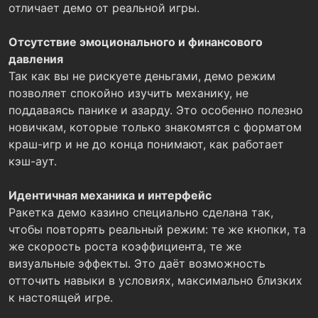
отличает демо от реальной игры.
Отсутствие эмоционального и финансового
давления
Так как вы не рискуете деньгами, демо режим
позволяет спокойно изучить механику, не
поддаваясь панике и азарду. Это особенно полезно
новичкам, которые только знакомятся с форматом
краш-игр и не до конца понимают, как работает
кэш-аут.
Идентичная механика и интерфейс
Ракетка демо казино специально сделана так,
чтобы повторять реальный режим: те же кнопки, та
же скорость роста коэффициента, те же
визуальные эффекты. Это даёт возможность
отточить навыки в условиях, максимально близких
к настоящей игре.