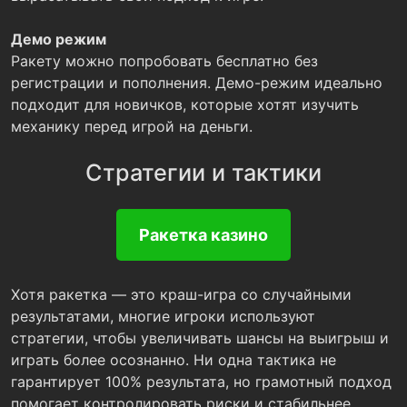
Демо режим
Ракету можно попробовать бесплатно без
регистрации и пополнения. Демо-режим идеально
подходит для новичков, которые хотят изучить
механику перед игрой на деньги.
Стратегии и тактики
Ракетка казино
Хотя ракетка — это краш-игра со случайными
результатами, многие игроки используют
стратегии, чтобы увеличивать шансы на выигрыш и
играть более осознанно. Ни одна тактика не
гарантирует 100% результата, но грамотный подход
помогает контролировать риски и стабильнее