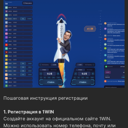
Пошаговая инструкция регистрации
1. Регистрация в 1WIN
Создайте аккаунт на официальном сайте 1WIN.
Можно использовать номер телефона, почту или