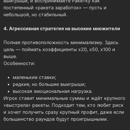
выигрыши, и воспринимаете Ракетку как
постепенный «ракета заработок» — пусть и
небольшой, но стабильный.
4. Агрессивная стратегия на высокие множители
Полная противоположность минимализму. Здесь
цель — поймать коэффициенты x20, x50, x100 и
выше.
Особенности:
маленькие ставки;
редкие, но большие выигрыши;
высокая эмоциональная нагрузка.
Игрок ставит минимальные суммы и ждёт крупного
«выстрела» ракеты. Подходит тем, кто любит риск
и хочет получить сразу крупный профит, даже если
большинство раундов будут проигрышными.