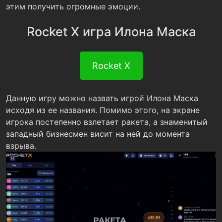
этим получить огромные эмоции.
Rocket X игра Илона Маска
Rocket X
Данную игру можно назвать игрой Илона Маска
исходя из ее названия. Помимо этого, на экране
игрока постепенно взлетает ракета, а знаменитый
западный бизнесмен висит на ней до момента
взрыва.