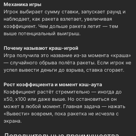
Механика игры
Игрок выбирает сумму ставки, запускает раунд и
наблюдает, как ракета взлетает, увеличивая
коэффициент. Чем дольше ракета летит — тем
выше потенциальный выигрыш.
Почему называют краш-игрой
Игра получила это название из-за момента «краша»
— случайного обрыва полёта ракеты. Если игрок не
успел вывести деньги до взрыва, ставка сгорает.
Рост коэффициента и момент кэш-аута
Коэффициент растёт стремительно — иногда до
x50, x100 или даже выше. Но остановиться он
может в любой момент. Главная задача — нажать
«Вывести» вовремя, пока ракетка не исчезла с
экрана.
Дополнительные преимущества