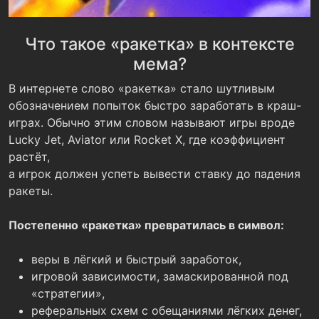
Что такое «ракетка» в контексте
мема?
В интернете слово «ракетка» стало шутливым
обозначением попыток быстро заработать в краш-
играх. Обычно этим словом называют игры вроде
Lucky Jet, Aviator или Rocket X, где коэффициент
растёт,
а игрок должен успеть вывести ставку до падения
ракеты.
Постепенно «ракетка» превратилась в символ:
веры в лёгкий и быстрый заработок,
игровой зависимости, замаскированной под
«стратегии»,
реферальных схем с обещаниями лёгких денег,