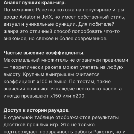
Аналог лучших краш-игр.
По механике Ракетка похожа на популярные игры
вроде Aviator и JetX, но имеет собственный стиль,
визуал и уникальные функции. Для любителей
жанра это отличный способ попробовать что-то
знакомое, но свежее и более современное.
Частые высокие коэффициенты.
Максимальный множитель не ограничен правилами
— теоретически ракета может улететь на любую
высоту. Крупным выигрышем считается
коэффициент x100 и выше. По тестам, такие
значения появляются каждые несколько часов, а
иногда превышают x150 или x200.
Доступ к истории раундов.
В отдельной таблице отображаются результаты
десятков прошлых игр. Это не только
подтверждает прозрачность работы Ракетки, но и