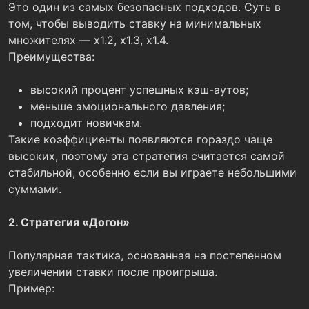
Это один из самых безопасных подходов. Суть в
том, чтобы выводить ставку на минимальных
множителях — x1.2, x1.3, x1.4.
Преимущества:
высокий процент успешных кэш-аутов;
меньше эмоционального давления;
подходит новичкам.
Такие коэффициенты появляются гораздо чаще
высоких, поэтому эта стратегия считается самой
стабильной, особенно если вы играете небольшими
суммами.
2. Стратегия «Догон»
Популярная тактика, основанная на постепенном
увеличении ставки после проигрыша.
Пример: