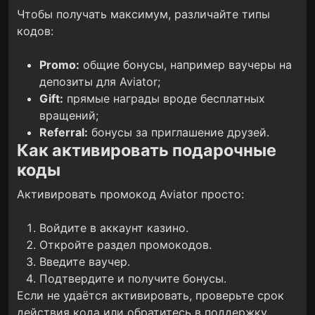
Чтобы получать максимум, различайте типы
кодов:
Promo:
общие бонусы, например ваучеры на
депозиты для Aviator;
Gift:
прямые награды вроде бесплатных
вращений;
Referral:
бонусы за приглашение друзей.
Как активировать подарочные
коды
Активировать промокод Aviator просто:
Войдите в аккаунт казино.
Откройте раздел промокодов.
Введите ваучер.
Подтвердите и получите бонусы.
Если не удаётся активировать, проверьте срок
действия кода или обратитесь в поддержку.