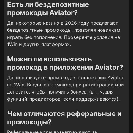
Есть ли бездепозитные
промокоды Aviator?
Да, некоторые казино в 2026 году предлагают
бездепозитные промокоды, позволяя новичкам
играть без пополнения. Проверяйте условия на
1Win и других платформах.
Можно ли использовать
промокод в приложении Aviator?
Да, используйте промокод в приложении Aviator
на 1Win. Введите промокод при регистрации или
депозите, чтобы получить бонусы (в т. ч. для
функций-предикторов, если поддерживаются).
Чем отличаются реферальные и
промокоды?
Реферальные коды вознаграждают за