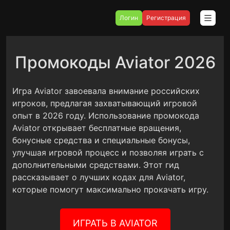
Логин
Регистрация
Промокоды Aviator 2026
Игра Aviator завоевала внимание российских
игроков, предлагая захватывающий игровой
опыт в 2026 году. Использование промокода
Aviator открывает бесплатные вращения,
бонусные средства и специальные бонусы,
улучшая игровой процесс и позволяя играть с
дополнительными средствами. Этот гид
рассказывает о лучших кодах для Aviator,
которые помогут максимально прокачать игру.
ИГРАТЬ В AVIATOR