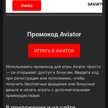
SAVIATOR
9winz
Промокод Aviator
ИГРАТЬ В AVIATOR
Использовать промокод для игры Aviator просто
— он открывает доступ к бонусам. Введите код
при регистрации или пополнении, чтобы
получить бесплатные вращения или бонусные
деньги и начать играть с дополнительными
преимуществами.
В приложении и на сайте