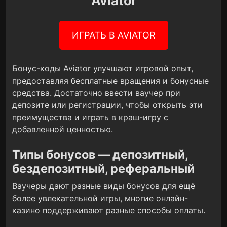
Aviator
ИГРАТЬ В AVIATOR
Бонус-коды Aviator улучшают игровой опыт,
предоставляя бесплатные вращения и бонусные
средства. Достаточно ввести ваучер при
депозите или регистрации, чтобы открыть эти
преимущества и играть в краш-игру с
добавленной ценностью.
Типы бонусов — депозитный,
бездепозитный, реферальный
Ваучеры дают разные виды бонусов для ещё
более увлекательной игры, многие онлайн-
казино поддерживают разные способы оплаты.