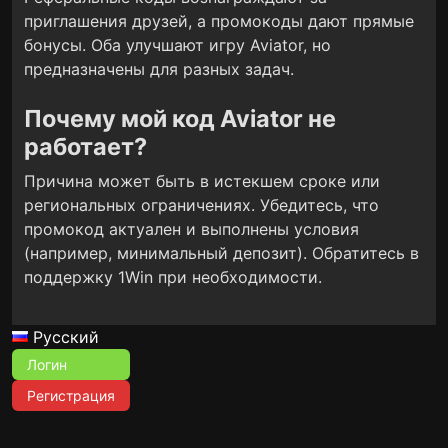
приглашения друзей, а промокоды дают прямые
бонусы. Оба улучшают игру Aviator, но
предназначены для разных задач.
Почему мой код Aviator не
работает?
Причина может быть в истекшем сроке или
региональных ограничениях. Убедитесь, что
промокод актуален и выполнены условия
(например, минимальный депозит). Обратитесь в
поддержку 1Win при необходимости.
Русский
Логин
Регистрация