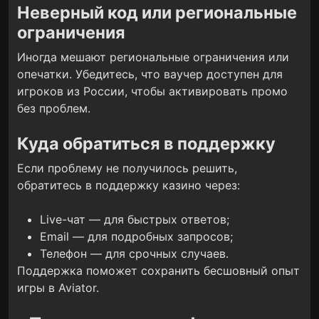
Неверный код или региональные
ограничения
Иногда мешают региональные ограничения или
опечатки. Убедитесь, что ваучер доступен для
игроков из России, чтобы активировать промо
без проблем.
Куда обратиться в поддержку
Если проблему не получилось решить,
обратитесь в поддержку казино через:
Live-чат — для быстрых ответов;
Email — для подробных запросов;
Телефон — для срочных случаев.
Поддержка поможет сохранить бесшовный опыт
игры в Aviator.