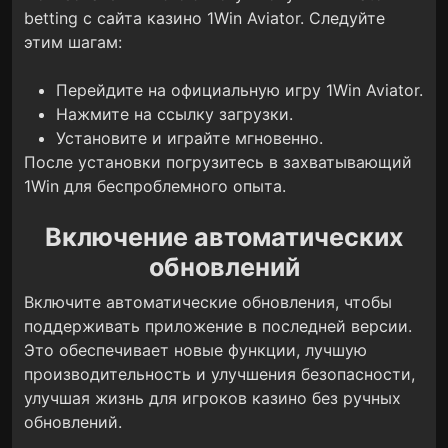
betting с сайта казино 1Win Aviator. Следуйте
этим шагам:
Перейдите на официальную игру 1Win Aviator.
Нажмите на ссылку загрузки.
Установите и играйте мгновенно.
После установки погрузитесь в захватывающий
1Win для беспроблемного опыта.
Включение автоматических
обновлений
Включите автоматические обновления, чтобы
поддерживать приложение в последней версии.
Это обеспечивает новые функции, лучшую
производительность и улучшения безопасности,
улучшая жизнь для игроков казино без ручных
обновлений.