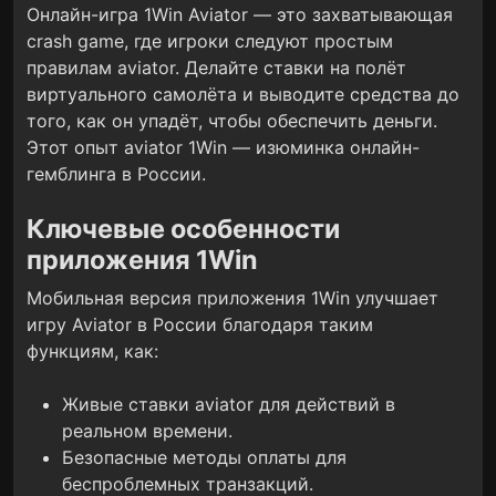
Онлайн-игра 1Win Aviator — это захватывающая
crash game, где игроки следуют простым
правилам aviator. Делайте ставки на полёт
виртуального самолёта и выводите средства до
того, как он упадёт, чтобы обеспечить деньги.
Этот опыт aviator 1Win — изюминка онлайн-
гемблинга в России.
Ключевые особенности
приложения 1Win
Мобильная версия приложения 1Win улучшает
игру Aviator в России благодаря таким
функциям, как:
Живые ставки aviator для действий в
реальном времени.
Безопасные методы оплаты для
беспроблемных транзакций.