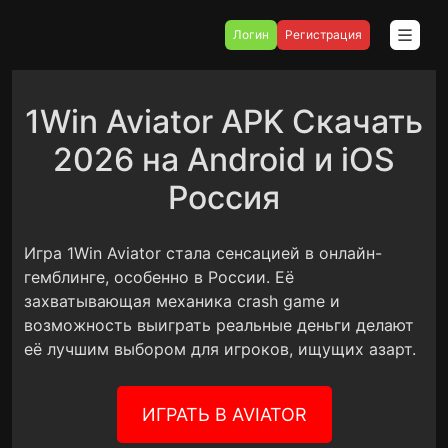
Логин
Регистрация
1Win Aviator APK Скачать
2026 на Android и iOS
Россия
Игра 1Win Aviator стала сенсацией в онлайн-
гемблинге, особенно в России. Её
захватывающая механика crash game и
возможность выиграть реальные деньги делают
её лучшим выбором для игроков, ищущих азарт.
ИГРАТЬ В AVIATOR