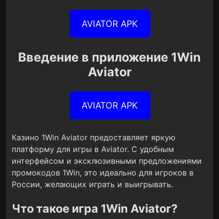
AVIATOR APK
Введение в приложение 1Win
Aviator
AVIATOR APK
Казино 1Win Aviator предоставляет яркую
платформу для игры в Aviator. С удобным
интерфейсом и эксклюзивными предложениями
промокодов 1Win, это идеально для игроков в
России, желающих играть и выигрывать.
Что такое игра 1Win Aviator?