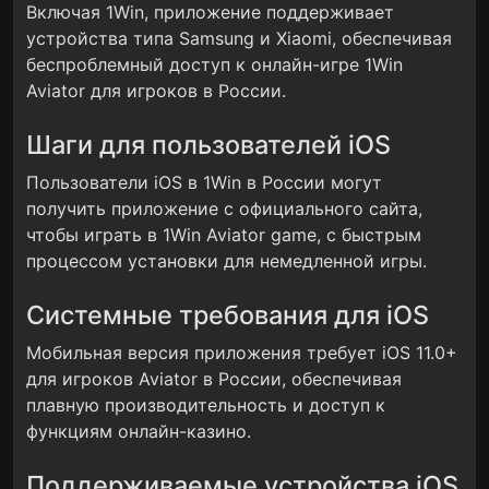
Включая 1Win, приложение поддерживает
устройства типа Samsung и Xiaomi, обеспечивая
беспроблемный доступ к онлайн-игре 1Win
Aviator для игроков в России.
Шаги для пользователей iOS
Пользователи iOS в 1Win в России могут
получить приложение с официального сайта,
чтобы играть в 1Win Aviator game, с быстрым
процессом установки для немедленной игры.
Системные требования для iOS
Мобильная версия приложения требует iOS 11.0+
для игроков Aviator в России, обеспечивая
плавную производительность и доступ к
функциям онлайн-казино.
Поддерживаемые устройства iOS