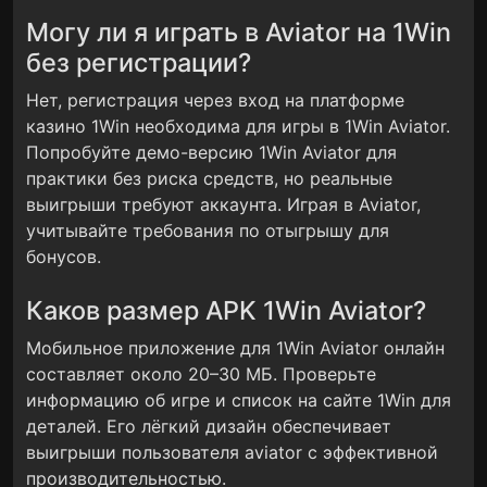
Могу ли я играть в Aviator на 1Win
без регистрации?
Нет, регистрация через вход на платформе
казино 1Win необходима для игры в 1Win Aviator.
Попробуйте демо-версию 1Win Aviator для
практики без риска средств, но реальные
выигрыши требуют аккаунта. Играя в Aviator,
учитывайте требования по отыгрышу для
бонусов.
Каков размер APK 1Win Aviator?
Мобильное приложение для 1Win Aviator онлайн
составляет около 20–30 МБ. Проверьте
информацию об игре и список на сайте 1Win для
деталей. Его лёгкий дизайн обеспечивает
выигрыши пользователя aviator с эффективной
производительностью.