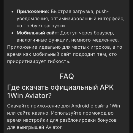
Приложение:
Быстрая загрузка, push-
уведомления, оптимизированный интерфейс,
но требует загрузки.
Мобильный сайт:
Доступ через браузер,
аналогичные функции, немного медленнее.
Приложение идеально для частых игроков, в то
время как мобильный сайт подходит тем, кто
приоритизирует гибкость.
FAQ
Где скачать официальный APK
1Win Aviator?
Скачайте приложение для Android с сайта 1Win
или сайта казино. Используйте промокод во
время настройки для разблокировки бонусов
для выигрышей Aviator.