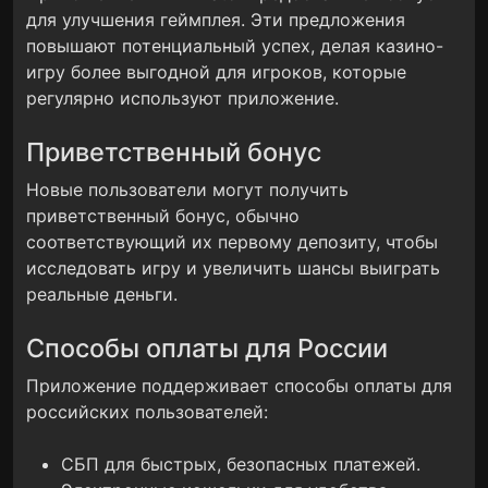
для улучшения геймплея. Эти предложения
повышают потенциальный успех, делая казино-
игру более выгодной для игроков, которые
регулярно используют приложение.
Приветственный бонус
Новые пользователи могут получить
приветственный бонус, обычно
соответствующий их первому депозиту, чтобы
исследовать игру и увеличить шансы выиграть
реальные деньги.
Способы оплаты для России
Приложение поддерживает способы оплаты для
российских пользователей:
СБП для быстрых, безопасных платежей.