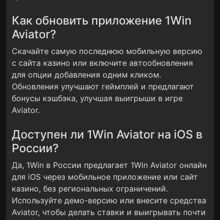
Как обновить приложение 1Win
Aviator?
Скачайте самую последнюю мобильную версию
с сайта казино или включите автообновления
для опции добавления одним кликом.
Обновления улучшают геймплей и предлагают
бонусы кэшбэка, улучшая выигрыши в игре
Aviator.
Доступен ли 1Win Aviator на iOS в
России?
Да, 1Win в России предлагает 1Win Aviator онлайн
для iOS через мобильное приложение или сайт
казино, без региональных ограничений.
Используйте демо-версию или внесите средства
Aviator, чтобы делать ставки и выигрывать почти