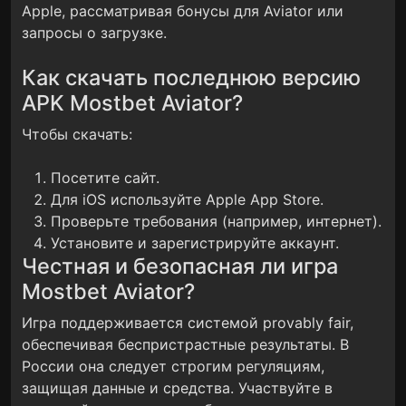
Apple, рассматривая бонусы для Aviator или
запросы о загрузке.
Как скачать последнюю версию
APK Mostbet Aviator?
Чтобы скачать:
Посетите сайт.
Для iOS используйте Apple App Store.
Проверьте требования (например, интернет).
Установите и зарегистрируйте аккаунт.
Честная и безопасная ли игра
Mostbet Aviator?
Игра поддерживается системой provably fair,
обеспечивая беспристрастные результаты. В
России она следует строгим регуляциям,
защищая данные и средства. Участвуйте в