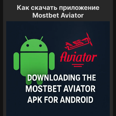
Как скачать приложение
Mostbet Aviator