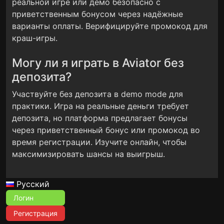
реальной игре или демо безопасно с
приветственным бонусом через надёжные
варианты оплаты. Верифицируйте промокод для
краш-игры.
Могу ли я играть в Aviator без
депозита?
Участвуйте без депозита в demo mode для
практики. Игра на реальные деньги требует
депозита, но платформа предлагает бонусы
через приветственный бонус или промокод во
время регистрации. Изучите онлайн, чтобы
максимизировать шансы на выигрыш.
Русский
Логин
Регистрация