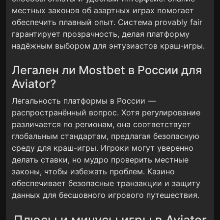
местных законов об азартных играх помогает
обеспечить плавный опыт. Система provably fair
гарантирует прозрачность, делая платформу
надёжным выбором для энтузиастов краш-игры.
Легален ли Mostbet в России для
Aviator?
Легальность платформы в России —
распространённый вопрос. Хотя регулирование
различается по регионам, она соответствует
глобальным стандартам, предлагая безопасную
среду для краш-игры. Игроки могут уверенно
делать ставки, но мудро проверить местные
законы, чтобы избежать проблем. Казино
обеспечивает безопасные транзакции и защиту
данных для бесшовного игрового путешествия.