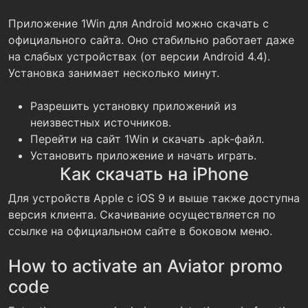
Приложение 1Win для Android можно скачать с
официального сайта. Оно стабильно работает даже
на слабых устройствах (от версии Android 4.4).
Установка занимает несколько минут.
Разрешить установку приложений из
неизвестных источников.
Перейти на сайт 1Win и скачать .apk-файл.
Установить приложение и начать играть.
Как скачать на iPhone
Для устройств Apple с iOS 9 и выше также доступна
версия клиента. Скачивание осуществляется по
ссылке на официальном сайте в боковом меню.
How to activate an Aviator promo
code