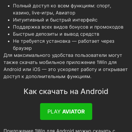
Полный доступ ко всем функциям: спорт,
казино, live-игры, Авиатор
Интуитивный и быстрый интерфейс
Поддержка всех видов бонусов и промокодов
Быстрые депозиты и вывод средств
Не требуется установка — работает через
браузер
Для максимального удобства пользователи могут
также скачать мобильное приложение 1Win для
Android или iOS — это ускоряет работу и открывает
доступ к дополнительным функциям.
Как скачать на Android
PLAY
AVIATOR
Приложение 1Win для Android можно скачать с