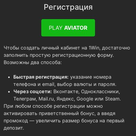
Регистрация
PLAY
AVIATOR
Чтобы создать личный кабинет на 1Win, достаточно
заполнить простую регистрационную форму.
Возможны два способа:
Быстрая регистрация:
указание номера
телефона и email, выбор валюты и пароля.
Через соцсети:
Вконтакте, Одноклассники,
Телеграм, Mail.ru, Яндекс, Google или Steam.
При любом способе регистрации можно
активировать приветственный бонус, а введя
промокод — увеличить размер бонуса на первый
депозит.