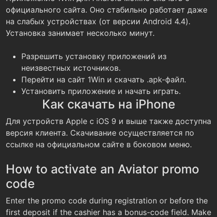
официального сайта. Оно стабильно работает даже
на слабых устройствах (от версии Android 4.4).
Установка занимает несколько минут.
Разрешить установку приложений из
неизвестных источников.
Перейти на сайт 1Win и скачать .apk-файл.
Установить приложение и начать играть.
Как скачать на iPhone
Для устройств Apple с iOS 9 и выше также доступна
версия клиента. Скачивание осуществляется по
ссылке на официальном сайте в боковом меню.
How to activate an Aviator promo
code
Enter the promo code during registration or before the
first deposit if the cashier has a bonus-code field. Make