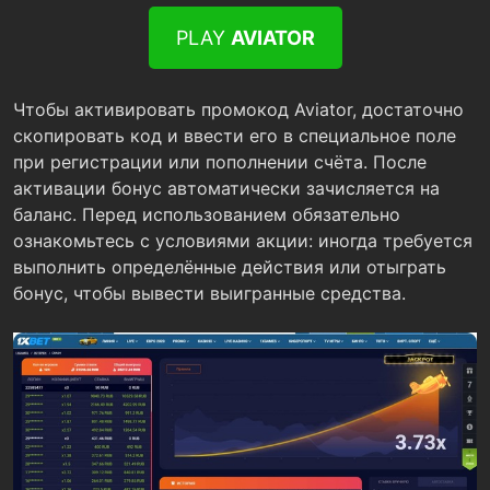
PLAY
AVIATOR
Чтобы активировать промокод Aviator, достаточно
скопировать код и ввести его в специальное поле
при регистрации или пополнении счёта. После
активации бонус автоматически зачисляется на
баланс. Перед использованием обязательно
ознакомьтесь с условиями акции: иногда требуется
выполнить определённые действия или отыграть
бонус, чтобы вывести выигранные средства.